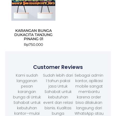
KARANGAN BUNGA
DUKACITA TANJUNG
PINANG 01
Rp
750.000
Customer Reviews
Kami sudah
Sudah lebih dari
Sebagai admin
langganan
1 tahun pakai
kantor, aplikasi
pesan
jasa Untuk
mobile sangat
karangan
Sahabat untuk
membantu
bunga di Untuk
kebutuhan
karena order
Sahabat untuk
event dan relasi
bisa dilakukan
kebutuhan
bisnis. Kualitas
langsung dari
kantor—mulai
bunga
WhatsApp atau