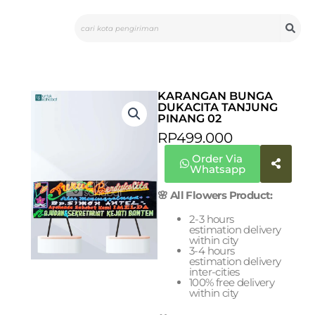
Skip
Search
to
content
KARANGAN BUNGA
DUKACITA TANJUNG
PINANG 02
RP
499.000
Order Via
Whatsapp
🌸 All Flowers Product:
2-3 hours
estimation delivery
within city
3-4 hours
estimation delivery
inter-cities
100% free delivery
within city