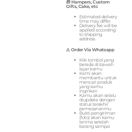
🎁 Hampers, Custom
Gifts, Cake, etc
Estimated delivery
time may differ
Delivery fee will be
applied according
to shipping
address
⚠️ Order Via Whatsapp
Klik tombol yang
berada di bawah
layar kamu
Kami akan
membantu untuk
mencari produk
yang kamu
inginkan
Kamu akan selalu
diupdate dengan
status terakhir
pemesananmu
Bukti pengiriman
(foto) akan kamu
terima setelah
barang sampai