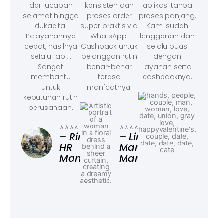
dari ucapan
konsisten dan
aplikasi tanpa
selamat hingga
proses order
proses panjang.
dukacita.
super praktis via
Kami sudah
Pelayanannya
WhatsApp.
langganan dan
cepat, hasilnya
Cashback untuk
selalu puas
selalu rapi, .
pelanggan rutin
dengan
Sangat
benar-benar
layanan serta
membantu
terasa
cashbacknya.
untuk
manfaatnya.
kebutuhan rutin
perusahaan.
⭐⭐⭐
– F
⭐⭐⭐⭐⭐
⭐⭐⭐⭐⭐
Ad
– Rina,
– Linda,
HR
Marketing
Manager
Manager