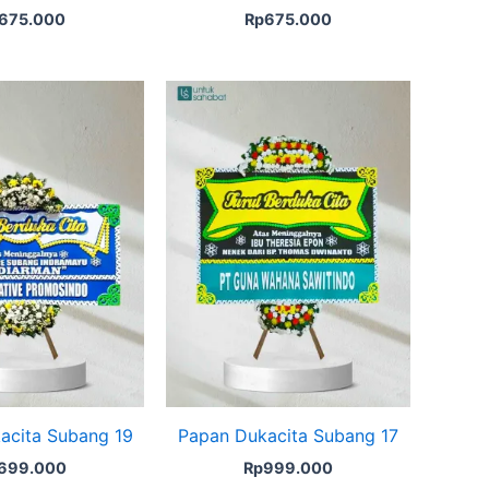
675.000
Rp
675.000
acita Subang 19
Papan Dukacita Subang 17
699.000
Rp
999.000