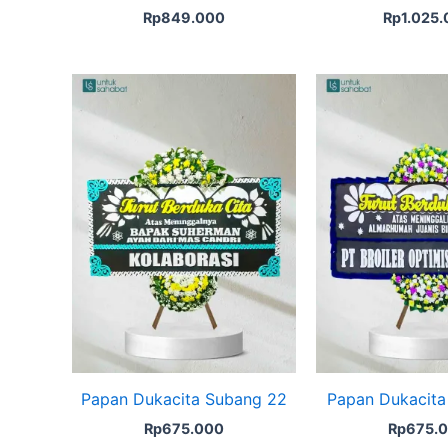
Rp
849.000
Rp
1.025
Papan Dukacita Subang 22
Papan Dukacita
Rp
675.000
Rp
675.