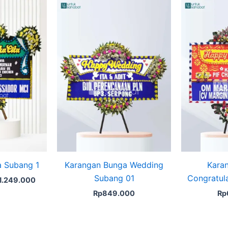
ginal
Current
ce
price
s:
is:
1.253.000.
Rp1.249.000.
a Subang 1
Karangan Bunga Wedding
Kara
Subang 01
Congratul
1.249.000
Rp
849.000
Rp