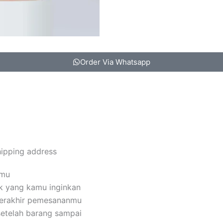
Order Via Whatsapp
hipping address
amu
k yang kamu inginkan
terakhir pemesananmu
setelah barang sampai