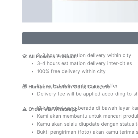
2-3 hours estimation delivery within city
🌸 All Flowers Product:
3-4 hours estimation delivery inter-cities
100% free delivery within city
Estimated delivery time may differ
🎁 Hampers, Custom Gifts, Cake, etc
Delivery fee will be applied according to s
Klik tombol yang berada di bawah layar k
⚠️ Order Via Whatsapp
Kami akan membantu untuk mencari produ
Kamu akan selalu diupdate dengan status 
Bukti pengiriman (foto) akan kamu terima 