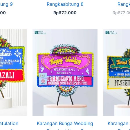
tung 9
Rangkasbitung 8
Rangk
000
Rp
672.000
Rp
672.0
tulation
Karangan Bunga Wedding
Karangan 