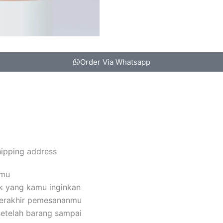
Order Via Whatsapp
hipping address
amu
k yang kamu inginkan
terakhir pemesananmu
setelah barang sampai