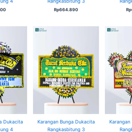
tung 4
Rangkasbitung 3
Rangk
000
Rp
664.890
Rp
a Dukacita
Karangan Bunga Dukacita
Karangan
tung 4
Rangkasbitung 3
Rangk