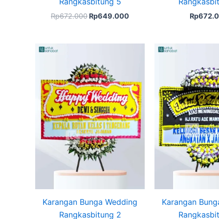
Rangkasbitung 5
Rangkasbi
Rp
672.000
Rp
649.000
Rp
672.
Karangan Bunga Wedding
Karangan Bung
Rangkasbitung 2
Rangkasbi