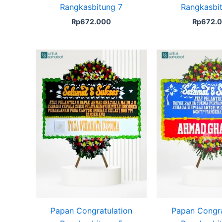
Rangkasbitung 7
Rangkasbi
Rp
672.000
Rp
672.
Original
Current
price
price
was:
is:
Rp672.000.
Rp649.000.
Papan Congratulation
Papan Congra