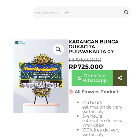
Skip
Search
to
content
KARANGAN BUNGA
DUKACITA
PURWAKARTA 07
CURRENT
ORIGINAL
RP
750.000
PRICE
PRICE
RP
725.000
IS:
WAS:
Order Via
RP725.000.
RP750.000
Whatsapp
All Flowers Product:
2-3 hours
estimation delivery
within city
3-4 hours
estimation delivery
inter-cities
100% free delivery
within city