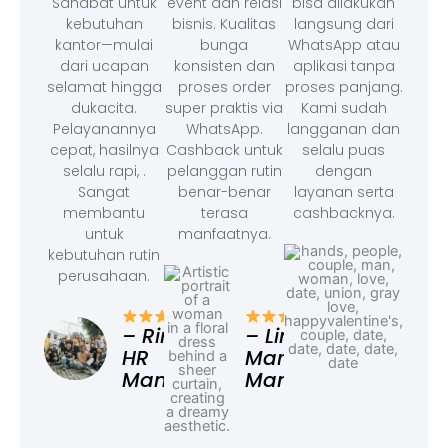
Sahabat untuk
event dan relasi
bisa dilakukan
kebutuhan
bisnis. Kualitas
langsung dari
kantor—mulai
bunga
WhatsApp atau
dari ucapan
konsisten dan
aplikasi tanpa
selamat hingga
proses order
proses panjang.
dukacita.
super praktis via
Kami sudah
Pelayanannya
WhatsApp.
langganan dan
cepat, hasilnya
Cashback untuk
selalu puas
selalu rapi, .
pelanggan rutin
dengan
Sangat
benar-benar
layanan serta
membantu
terasa
cashbacknya.
untuk
manfaatnya.
kebutuhan rutin
perusahaan.
– F
Ad
– Rina,
– Linda,
HR
Marketing
Manager
Manager