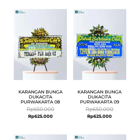
Current
Original
Current
Original
price
price
price
price
is:
was:
is:
was:
Rp625.000.
Rp650.000.
Rp625.000.
Rp650.000.
KARANGAN BUNGA
KARANGAN BUNGA
DUKACITA
DUKACITA
PURWAKARTA 08
PURWAKARTA 09
Rp
650.000
Rp
650.000
Rp
625.000
Rp
625.000
Current
Original
Current
Original