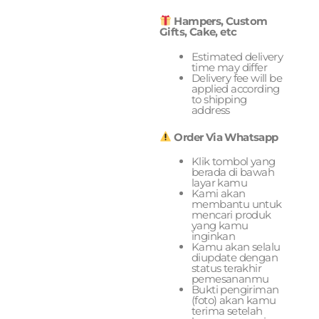
Hampers, Custom
Gifts, Cake, etc
Estimated delivery
time may differ
Delivery fee will be
applied according
to shipping
address
Order Via Whatsapp
Klik tombol yang
berada di bawah
layar kamu
Kami akan
membantu untuk
mencari produk
yang kamu
inginkan
Kamu akan selalu
diupdate dengan
status terakhir
pemesananmu
Bukti pengiriman
(foto) akan kamu
terima setelah