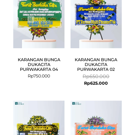
Rp625.000.
Rp650.000.
KARANGAN BUNGA
KARANGAN BUNGA
DUKACITA
DUKACITA
PURWAKARTA 04
PURWAKARTA 02
Rp
750.000
Rp
650.000
Rp
625.000
Current
Original
price
price
is:
was:
Rp625.000.
Rp650.000.