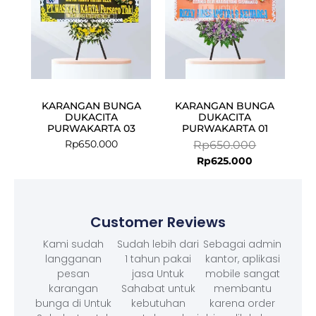
KARANGAN BUNGA
KARANGAN BUNGA
DUKACITA
DUKACITA
PURWAKARTA 03
PURWAKARTA 01
Rp
650.000
Rp
650.000
Rp
625.000
Customer Reviews
Kami sudah
Sudah lebih dari
Sebagai admin
langganan
1 tahun pakai
kantor, aplikasi
pesan
jasa Untuk
mobile sangat
karangan
Sahabat untuk
membantu
bunga di Untuk
kebutuhan
karena order