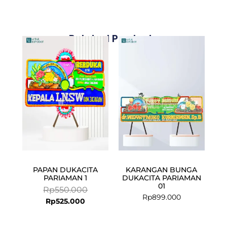
Related Products
Current
Original
price
price
is:
was:
Rp525.000.
Rp550.000.
PAPAN DUKACITA
KARANGAN BUNGA
PARIAMAN 1
DUKACITA PARIAMAN
01
Rp
550.000
Rp
899.000
Rp
525.000