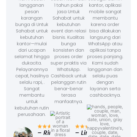
langganan
1 tahun pakai
kantor, aplikasi
pesan
jasa Untuk
mobile sangat
karangan
Sahabat untuk
membantu
bunga di Untuk
kebutuhan
karena order
Sahabat untuk
event dan relasi
bisa dilakukan
kebutuhan
bisnis. Kualitas
langsung dari
kantor—mulai
bunga
WhatsApp atau
dari ucapan
konsisten dan
aplikasi tanpa
selamat hingga
proses order
proses panjang.
dukacita.
super praktis via
Kami sudah
Pelayanannya
WhatsApp.
langganan dan
cepat, hasilnya
Cashback untuk
selalu puas
selalu rapi, .
pelanggan rutin
dengan
Sangat
benar-benar
layanan serta
membantu
terasa
cashbacknya.
untuk
manfaatnya.
kebutuhan rutin
perusahaan.
– F
Ad
– Rina,
– Linda,