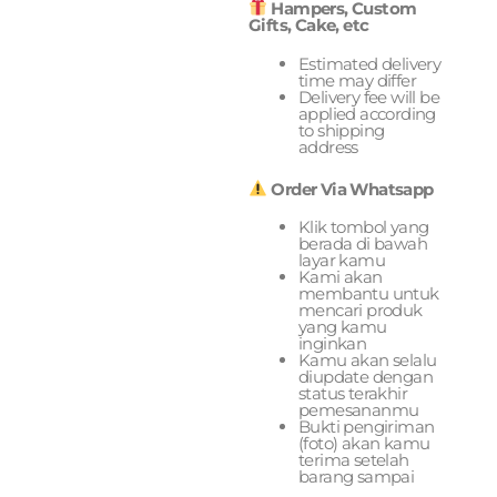
Hampers, Custom
Gifts, Cake, etc
Estimated delivery
time may differ
Delivery fee will be
applied according
to shipping
address
Order Via Whatsapp
Klik tombol yang
berada di bawah
layar kamu
Kami akan
membantu untuk
mencari produk
yang kamu
inginkan
Kamu akan selalu
diupdate dengan
status terakhir
pemesananmu
Bukti pengiriman
(foto) akan kamu
terima setelah
barang sampai