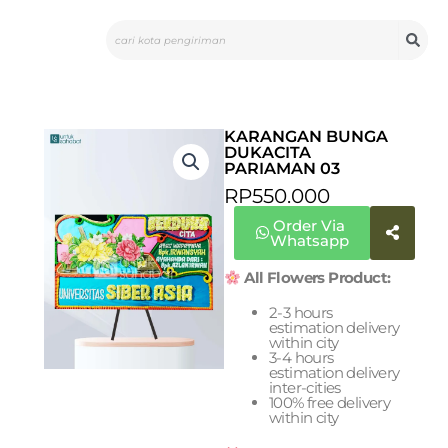
Skip
Search
to
content
KARANGAN BUNGA
DUKACITA
PARIAMAN 03
RP
550.000
Order Via
Whatsapp
All Flowers Product:
2-3 hours
estimation delivery
within city
3-4 hours
estimation delivery
inter-cities
100% free delivery
within city