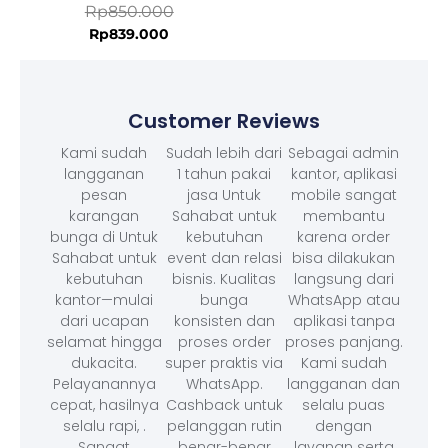
Rp
850.000
Rp
839.000
Customer Reviews
Kami sudah
Sudah lebih dari
Sebagai admin
langganan
1 tahun pakai
kantor, aplikasi
pesan
jasa Untuk
mobile sangat
karangan
Sahabat untuk
membantu
bunga di Untuk
kebutuhan
karena order
Sahabat untuk
event dan relasi
bisa dilakukan
kebutuhan
bisnis. Kualitas
langsung dari
kantor—mulai
bunga
WhatsApp atau
dari ucapan
konsisten dan
aplikasi tanpa
selamat hingga
proses order
proses panjang.
dukacita.
super praktis via
Kami sudah
Pelayanannya
WhatsApp.
langganan dan
cepat, hasilnya
Cashback untuk
selalu puas
selalu rapi, .
pelanggan rutin
dengan
Sangat
benar-benar
layanan serta