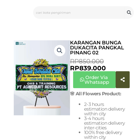
Skip
Search
to
content
KARANGAN BUNGA
DUKACITA PANGKAL
PINANG 02
CURRENT
ORIGINAL
RP
850.000
PRICE
PRICE
RP
839.000
IS:
WAS:
Order Via
RP839.000
RP850.000
Whatsapp
🌸 All Flowers Product:
2-3 hours
estimation delivery
within city
3-4 hours
estimation delivery
inter-cities
100% free delivery
within city