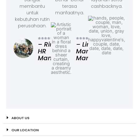
membantu
terasa
cashbacknya.
untuk
manfaatnya.
kebutuhan rutin
perusahaan.
⭐⭐⭐
– F
⭐⭐⭐⭐⭐
⭐⭐⭐⭐⭐
Ad
– Rina,
– Linda,
HR
Marketing
Manager
Manager
ABOUT US
OUR LOCATION