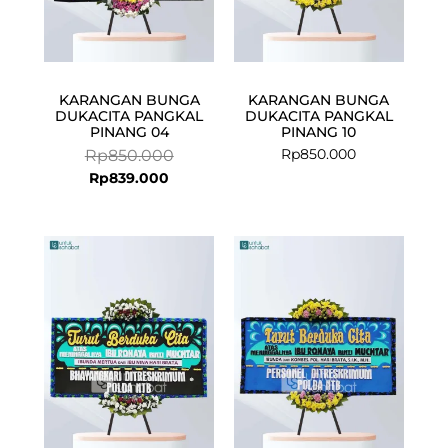
KARANGAN BUNGA
KARANGAN BUNGA
DUKACITA PANGKAL
DUKACITA PANGKAL
PINANG 04
PINANG 10
Rp
850.000
Rp
850.000
Rp
839.000
Current
Original
Current
Original
price
price
price
price
is:
was:
is:
was:
Rp839.000.
Rp850.000.
Rp839.000.
Rp850.000.