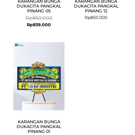
KARANGAN BUNGA
KARANGAN BUNGA
DUKACITA PANGKAL
DUKACITA PANGKAL
PINANG 05
PINANG 12
Rp
850.000
Rp
850.000
Rp
839.000
Current
Original
price
price
is:
was:
Rp839.000.
Rp850.000.
KARANGAN BUNGA
DUKACITA PANGKAL
PINANG 01