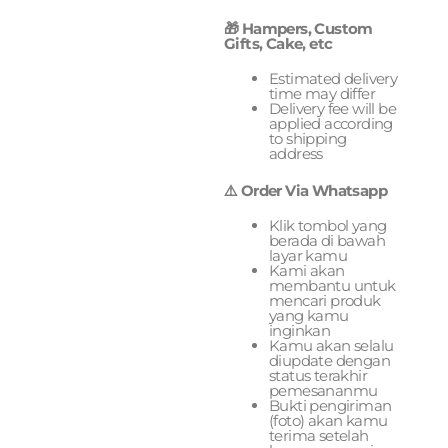
🎁 Hampers, Custom
Gifts, Cake, etc
Estimated delivery
time may differ
Delivery fee will be
applied according
to shipping
address
⚠️ Order Via Whatsapp
Klik tombol yang
berada di bawah
layar kamu
Kami akan
membantu untuk
mencari produk
yang kamu
inginkan
Kamu akan selalu
diupdate dengan
status terakhir
pemesananmu
Bukti pengiriman
(foto) akan kamu
terima setelah