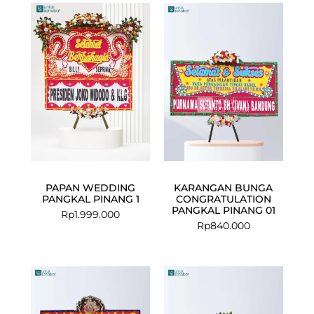
PAPAN WEDDING
KARANGAN BUNGA
PANGKAL PINANG 1
CONGRATULATION
PANGKAL PINANG 01
Rp
1.999.000
Rp
840.000
Current
Original
price
price
is:
was: