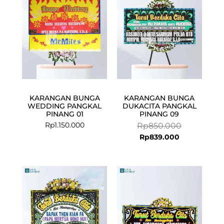
Rp839.000.
Rp850.000.
KARANGAN BUNGA
KARANGAN BUNGA
WEDDING PANGKAL
DUKACITA PANGKAL
PINANG 01
PINANG 09
Rp
1.150.000
Rp
850.000
Rp
839.000
Current
Original
price
price
is:
was:
Rp1.699.000.
Rp1.750.000.