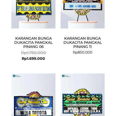
KARANGAN BUNGA
KARANGAN BUNGA
DUKACITA PANGKAL
DUKACITA PANGKAL
PINANG 06
PINANG 11
Rp
850.000
Rp
1.750.000
Rp
1.699.000
Current
Original
price
price
is:
was:
Rp839.000.
Rp850.000.