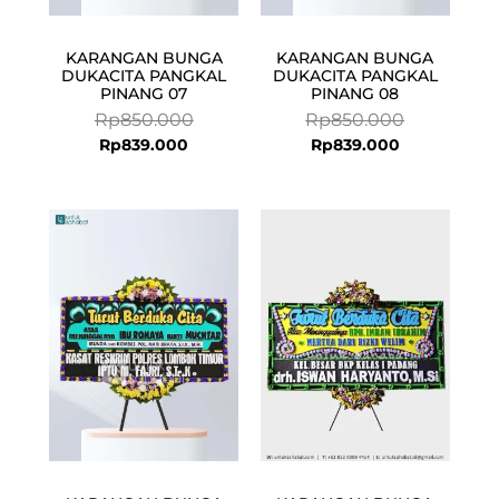
KARANGAN BUNGA
KARANGAN BUNGA
DUKACITA PANGKAL
DUKACITA PANGKAL
PINANG 07
PINANG 08
Rp
850.000
Rp
850.000
Rp
839.000
Rp
839.000
Current
Original
price
price
is:
was:
Rp839.000.
Rp850.000.