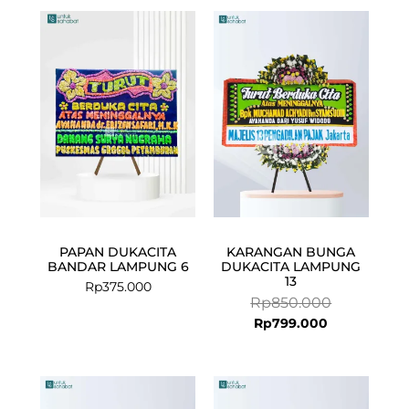
Current
Original
price
price
is:
was:
Rp799.000.
Rp850.000.
PAPAN DUKACITA
KARANGAN BUNGA
BANDAR LAMPUNG 6
DUKACITA LAMPUNG
13
Rp
375.000
Rp
850.000
Rp
799.000