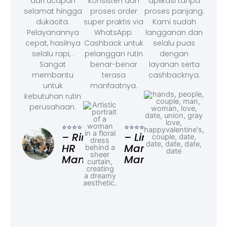
dari ucapan
konsisten dan
aplikasi tanpa
selamat hingga
proses order
proses panjang.
dukacita.
super praktis via
Kami sudah
Pelayanannya
WhatsApp.
langganan dan
cepat, hasilnya
Cashback untuk
selalu puas
selalu rapi, .
pelanggan rutin
dengan
Sangat
benar-benar
layanan serta
membantu
terasa
cashbacknya.
untuk
manfaatnya.
kebutuhan rutin
perusahaan.
⭐⭐⭐
– F
⭐⭐⭐⭐⭐
⭐⭐⭐⭐⭐
Ad
– Rina,
– Linda,
HR
Marketing
Manager
Manager