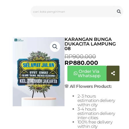
Skip
Search
to
content
KARANGAN BUNGA
DUKACITA LAMPUNG
08
CURRENT
ORIGINAL
RP
900.000
PRICE
PRICE
RP
880.000
IS:
WAS:
Order Via
RP880.000
RP900.000
Whatsapp
🌸 All Flowers Product:
2-3 hours
estimation delivery
within city
3-4 hours
estimation delivery
inter-cities
100% free delivery
within city