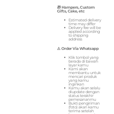
🎁 Hampers, Custom
Gifts, Cake, etc
Estimated delivery
time may differ
Delivery fee will be
applied according
to shipping
address
⚠️ Order Via Whatsapp
Klik tombol yang
berada di bawah
layar kamu
Kami akan
membantu untuk
mencari produk
yang kamu
inginkan
Kamu akan selalu
diupdate dengan
status terakhir
pemesananmu
Bukti pengiriman
(foto) akan kamu
terima setelah