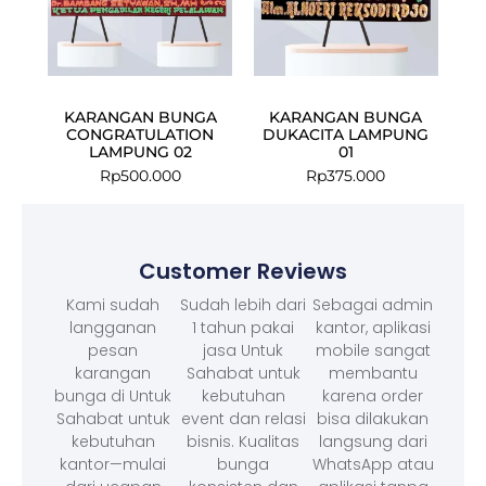
KARANGAN BUNGA
KARANGAN BUNGA
CONGRATULATION
DUKACITA LAMPUNG
LAMPUNG 02
01
Rp
500.000
Rp
375.000
Customer Reviews
Kami sudah
Sudah lebih dari
Sebagai admin
langganan
1 tahun pakai
kantor, aplikasi
pesan
jasa Untuk
mobile sangat
karangan
Sahabat untuk
membantu
bunga di Untuk
kebutuhan
karena order
Sahabat untuk
event dan relasi
bisa dilakukan
kebutuhan
bisnis. Kualitas
langsung dari
kantor—mulai
bunga
WhatsApp atau