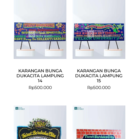
KARANGAN BUNGA
KARANGAN BUNGA
DUKACITA LAMPUNG
DUKACITA LAMPUNG
14
15
Rp
500.000
Rp
500.000
Current
Original
price
price
is:
was:
Rp899.000.
Rp950.000.