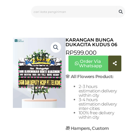
Skip
Search
to
content
KARANGAN BUNGA
DUKACITA KUDUS 06
RP
599.000
Order Via
Whatsapp
🌸 All Flowers Product:
2-3 hours
estimation delivery
within city
3-4 hours
estimation delivery
inter-cities
100% free delivery
within city
🎁 Hampers, Custom