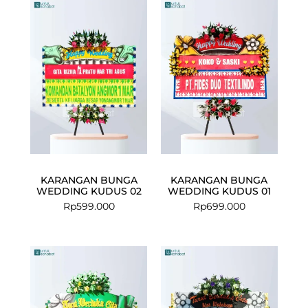
KARANGAN BUNGA
KARANGAN BUNGA
WEDDING KUDUS 02
WEDDING KUDUS 01
Rp
599.000
Rp
699.000
Current
Original
price
price
is:
was:
Rp675.000.
Rp699.000.