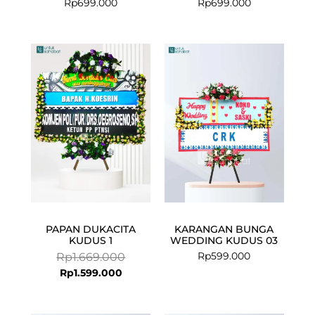
Rp
699.000
Rp
699.000
Current
Original
price
price
is:
was:
Rp1.599.000.
Rp1.669.000.
PAPAN DUKACITA
KARANGAN BUNGA
KUDUS 1
WEDDING KUDUS 03
Rp
599.000
Rp
1.669.000
Rp
1.599.000