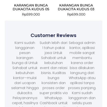
KARANGAN BUNGA
KARANGAN BUNGA
DUKACITA KUDUS 05
DUKACITA KUDUS 03
Rp
599.000
Rp
699.000
Customer Reviews
Kami sudah
Sudah lebih dari
Sebagai admin
langganan
1 tahun pakai
kantor, aplikasi
pesan
jasa Untuk
mobile sangat
karangan
Sahabat untuk
membantu
bunga di Untuk
kebutuhan
karena order
Sahabat untuk
event dan relasi
bisa dilakukan
kebutuhan
bisnis. Kualitas
langsung dari
kantor—mulai
bunga
WhatsApp atau
dari ucapan
konsisten dan
aplikasi tanpa
selamat hingga
proses order
proses panjang.
dukacita.
super praktis via
Kami sudah
Pelayanannya
WhatsApp.
langganan dan
cepat, hasilnya
Cashback untuk
selalu puas