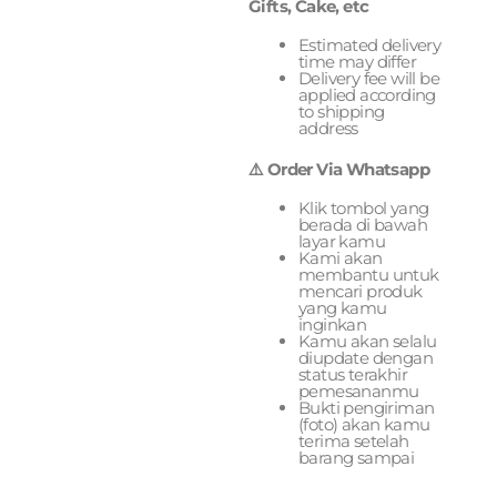
Gifts, Cake, etc
Estimated delivery
time may differ
Delivery fee will be
applied according
to shipping
address
⚠️ Order Via Whatsapp
Klik tombol yang
berada di bawah
layar kamu
Kami akan
membantu untuk
mencari produk
yang kamu
inginkan
Kamu akan selalu
diupdate dengan
status terakhir
pemesananmu
Bukti pengiriman
(foto) akan kamu
terima setelah
barang sampai