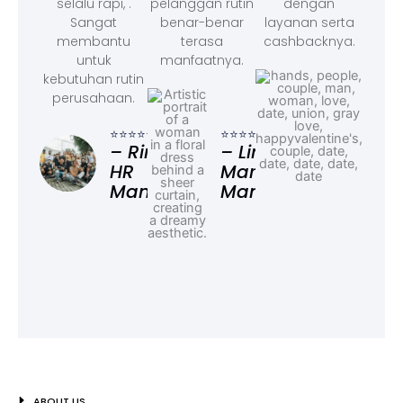
selalu rapi, .
pelanggan rutin
dengan
Sangat
benar-benar
layanan serta
membantu
terasa
cashbacknya.
untuk
manfaatnya.
kebutuhan rutin
perusahaan.
⭐⭐⭐
– F
⭐⭐⭐⭐⭐
⭐⭐⭐⭐⭐
Ad
– Rina,
– Linda,
HR
Marketing
Manager
Manager
ABOUT US