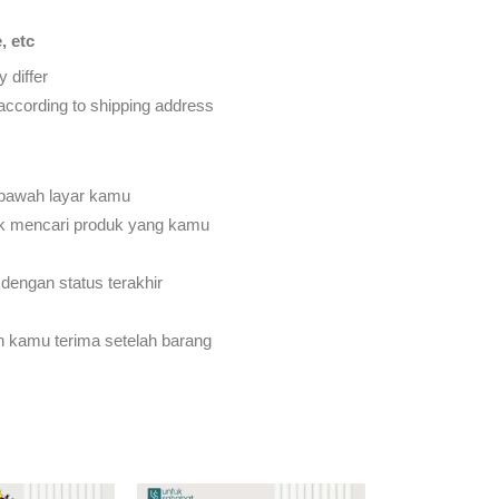
, etc
 differ
d according to shipping address
 bawah layar kamu
k mencari produk yang kamu
dengan status terakhir
an kamu terima setelah barang