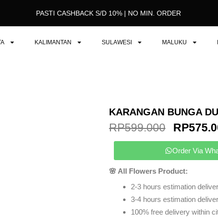
PASTI CASHBACK S/D 10% | NO MIN. ORDER
TA
KALIMANTAN
SULAWESI
MALUKU
KARANGAN BUNGA DUK
ORIGIN
RP
599.000
RP
575.0
PRICE
WAS:
Order Via Wh
RP599.0
🌸 All Flowers Product:
2-3 hours estimation deliver
3-4 hours estimation delivery
100% free delivery within ci