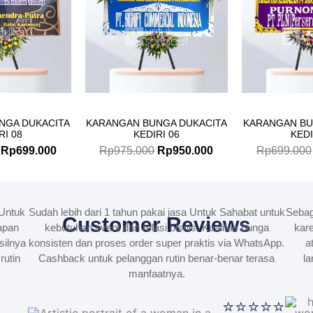
NGA DUKACITA
KARANGAN BUNGA DUKACITA
KARANGAN BU
RI 08
KEDIRI 06
KEDI
Rp
699.000
Rp
975.000
Rp
950.000
Rp
699.000
Untuk
Sudah lebih dari 1 tahun pakai jasa Untuk Sahabat untuk
Sebag
Customer Reviews
apan
kebutuhan event dan relasi bisnis. Kualitas bunga
kare
silnya
konsisten dan proses order super praktis via WhatsApp.
a
rutin
Cashback untuk pelanggan rutin benar-benar terasa
la
manfaatnya.
⭐⭐⭐⭐⭐