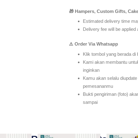
🎁 Hampers, Custom Gifts, Cake
Estimated delivery time may
Delivery fee will be applie
⚠️ Order Via Whatsapp
Klik tombol yang berada di
Kami akan membantu untu
inginkan
Kamu akan selalu diupdate 
pemesananmu
Bukti pengiriman (foto) ak
sampai
Original
Current
Original
Current