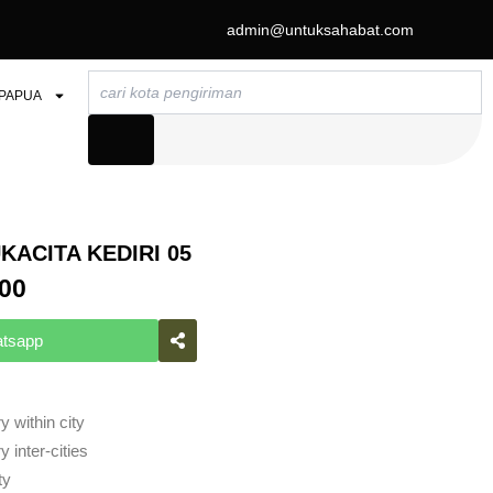
admin@untuksahabat.com
Search
PAPUA
ACITA KEDIRI 05
AL
CURRENT
00
PRICE
IS:
atsapp
00.
RP575.000.
y within city
 inter-cities
ty