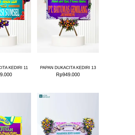
ITA KEDIRI 11
PAPAN DUKACITA KEDIRI 13
9.000
Rp
949.000
Original
Current
Original
Current
price
price
price
price
was:
is:
was:
is:
Rp699.000.
Rp675.000.
Rp875.000.
Rp849.000.