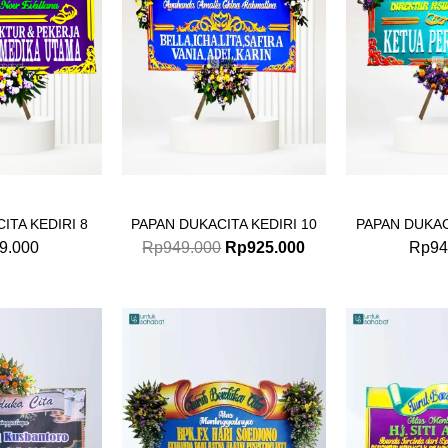
ITA KEDIRI 8
PAPAN DUKACITA KEDIRI 10
PAPAN DUKAC
9.000
Rp
949.000
Rp
925.000
Rp
94
Original
Current
Original
Current
price
price
price
price
was:
is:
was:
is:
Rp725.000.
Rp699.000.
Rp975.000.
Rp950.000.