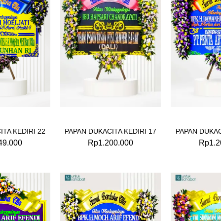
TA KEDIRI 22
PAPAN DUKACITA KEDIRI 17
PAPAN DUKAC
49.000
Rp
1.200.000
Rp
1.2
Original
Current
price
price
was:
is:
Rp949.000.
Rp925.000.