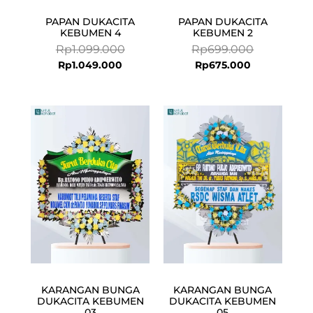
PAPAN DUKACITA
PAPAN DUKACITA
KEBUMEN 4
KEBUMEN 2
Rp
1.099.000
Rp
699.000
Rp
1.049.000
Rp
675.000
Current
Original
Current
Original
price
price
price
price
is:
was:
is:
was:
Rp1.649.000.
Rp1.800.000.
Rp999.000.
Rp1.050.000
KARANGAN BUNGA
KARANGAN BUNGA
DUKACITA KEBUMEN
DUKACITA KEBUMEN
03
05