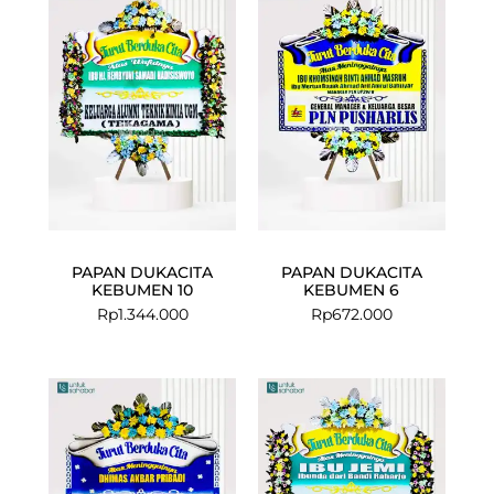
PAPAN DUKACITA
PAPAN DUKACITA
KEBUMEN 10
KEBUMEN 6
Rp
1.344.000
Rp
672.000
Current
Original
price
price
is:
was:
Rp1.349.000
Rp1.425.000