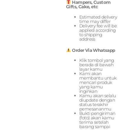
Hampers, Custom
Gifts, Cake, etc
Estimated delivery
time may differ
Delivery fee will be
applied according
to shipping
address
Order Via Whatsapp
Klik tombol yang
berada di bawah
layar kamu
Kami akan
membantu untuk
mencari produk
yang kamu
inginkan
Kamu akan selalu
diupdate dengan
status terakhir
pemesananmu
Bukti pengiriman
(foto) akan kamu
terima setelah
barang sampai