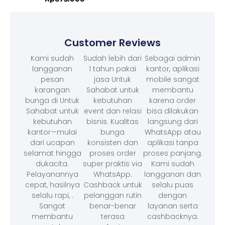
Customer Reviews
Kami sudah
Sudah lebih dari
Sebagai admin
langganan
1 tahun pakai
kantor, aplikasi
pesan
jasa Untuk
mobile sangat
karangan
Sahabat untuk
membantu
bunga di Untuk
kebutuhan
karena order
Sahabat untuk
event dan relasi
bisa dilakukan
kebutuhan
bisnis. Kualitas
langsung dari
kantor—mulai
bunga
WhatsApp atau
dari ucapan
konsisten dan
aplikasi tanpa
selamat hingga
proses order
proses panjang.
dukacita.
super praktis via
Kami sudah
Pelayanannya
WhatsApp.
langganan dan
cepat, hasilnya
Cashback untuk
selalu puas
selalu rapi, .
pelanggan rutin
dengan
Sangat
benar-benar
layanan serta
membantu
terasa
cashbacknya.