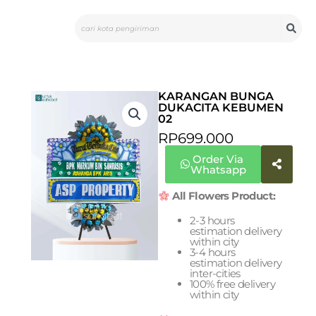
Skip
Search
to
content
KARANGAN BUNGA
DUKACITA KEBUMEN
02
RP
699.000
Order Via
Whatsapp
All Flowers Product:
2-3 hours
estimation delivery
within city
3-4 hours
estimation delivery
inter-cities
100% free delivery
within city