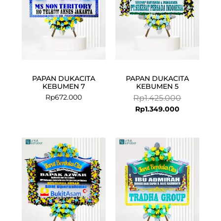
PAPAN DUKACITA
PAPAN DUKACITA
KEBUMEN 7
KEBUMEN 5
Rp
672.000
Rp
1.425.000
Rp
1.349.000
Current
Original
price
price
is:
was:
Rp1.815.000.
Rp1.899.000.