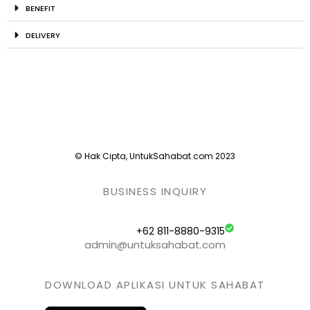
BENEFIT
DELIVERY
© Hak Cipta, UntukSahabat.com 2023
BUSINESS INQUIRY
+62 811-8880-9315
admin@untuksahabat.com
DOWNLOAD APLIKASI UNTUK SAHABAT