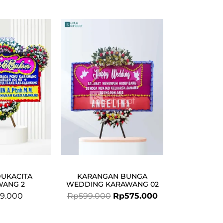
Original
Current
price
price
was:
is:
Rp599.000.
Rp575.000.
DUKACITA
KARANGAN BUNGA
WANG 2
WEDDING KARAWANG 02
9.000
Rp
599.000
Rp
575.000