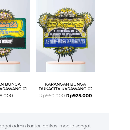
price
price
was:
is:
Rp950.000.
Rp925.000.
AN BUNGA
KARANGAN BUNGA
KARAWANG 01
DUKACITA KARAWANG 02
9.000
Rp
950.000
Rp
925.000
agai admin kantor, aplikasi mobile sangat