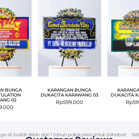
N BUNGA
KARANGAN BUNGA
KARANG
ULATION
DUKACITA KARAWANG 03
DUKACITA 
ANG 02
Rp
599.000
Rp
59
9.000
ga di
Sudah lebih dari 1 tahun pakai jasa Untuk Sahabat
Seb