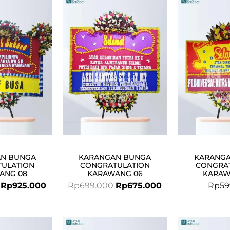
Original
Current
Original
Current
price
price
price
price
was:
is:
was:
is:
Rp950.000.
Rp925.000.
Rp699.000.
Rp675.000.
N BUNGA
KARANGAN BUNGA
KARANG
ULATION
CONGRATULATION
CONGRA
ANG 08
KARAWANG 06
KARAW
Rp
925.000
Rp
699.000
Rp
675.000
Rp
59