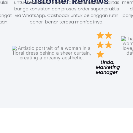
Customer Reviews
ulai
untuk kebutuhan event dan relasi bisnis. Kualitas
memb
bunga konsisten dan proses order super praktis
d
Sangat
via WhatsApp. Cashback untuk pelanggan rutin
panj
aan.
benar-benar terasa manfaatnya.
– Linda,
Marketing
Manager