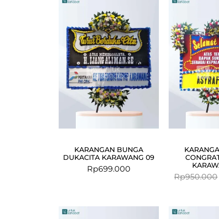
KARANGAN BUNGA
KARANGA
DUKACITA KARAWANG 09
CONGRAT
KARAW
Rp
699.000
Rp
950.000
Original
Current