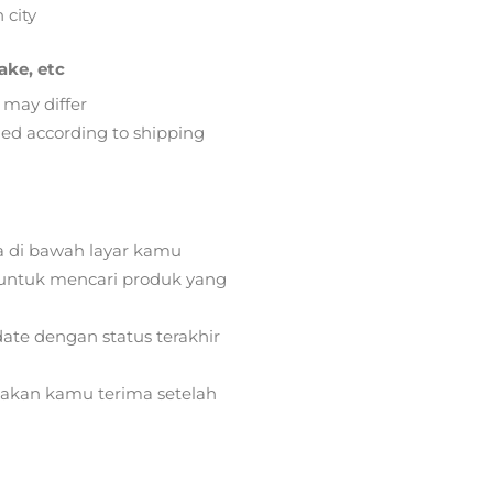
 city
ake, etc
 may differ
lied according to shipping
a di bawah layar kamu
ntuk mencari produk yang
ate dengan status terakhir
) akan kamu terima setelah