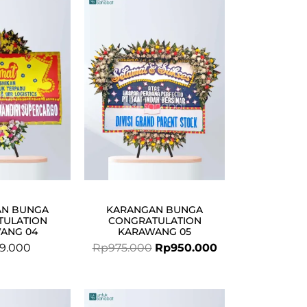
Original
Current
price
price
was:
is:
Rp975.000.
Rp950.000.
AN BUNGA
KARANGAN BUNGA
TULATION
CONGRATULATION
ANG 04
KARAWANG 05
9.000
Rp
975.000
Rp
950.000
Original
Current