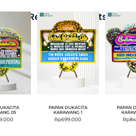
Related Products
UKACITA
PAPAN DUKACITA
PAPAN 
ANG 05
KARAWANG 1
KARA
9.000
Rp
699.000
Rp
84