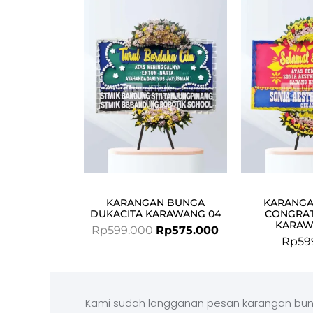
price
price
was:
is:
Rp599.000.
Rp575.000.
KARANGAN BUNGA
KARANGA
DUKACITA KARAWANG 04
CONGRAT
KARAW
Rp
599.000
Rp
575.000
Rp
59
Kami sudah langganan pesan karangan bun