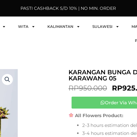
PASTI CASHBACK S/D 10% | NO MIN. ORDER
WITA
KALIMANTAN
SULAWESI
M
KARANGAN BUNGA D
KARAWANG 05
ORIGI
RP
950.000
RP
925
PRICE
WAS:
Order Via Wh
RP950.
All Flowers Product:
2-3 hours estimation del
3-4 hours estimation deli