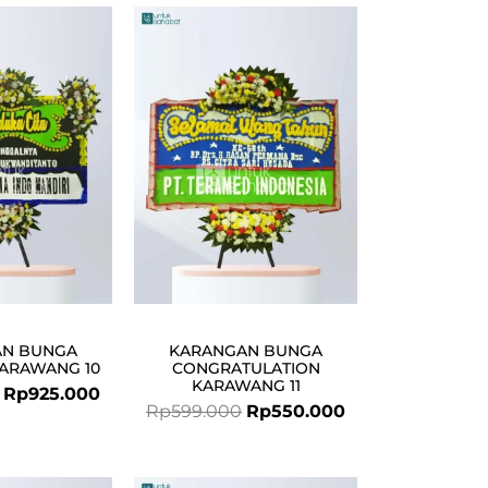
Original
Current
Original
Current
price
price
price
price
was:
is:
was:
is:
Rp950.000.
Rp925.000.
Rp599.000.
Rp550.000.
AN BUNGA
KARANGAN BUNGA
KARAWANG 10
CONGRATULATION
KARAWANG 11
Rp
925.000
Rp
599.000
Rp
550.000