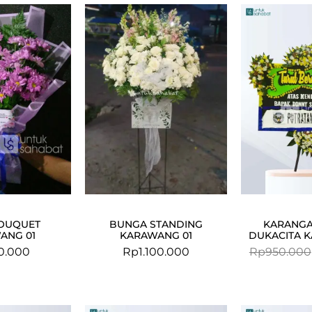
OUQUET
BUNGA STANDING
KARANG
ANG 01
KARAWANG 01
DUKACITA 
0.000
Rp
1.100.000
Rp
950.000