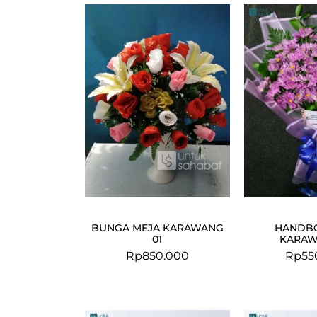
BUNGA MEJA KARAWANG
HANDB
01
KARAW
Rp
850.000
Rp
55