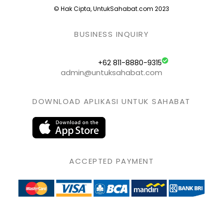
© Hak Cipta, UntukSahabat.com 2023
BUSINESS INQUIRY
+62 811-8880-9315
admin@untuksahabat.com
DOWNLOAD APLIKASI UNTUK SAHABAT
ACCEPTED PAYMENT