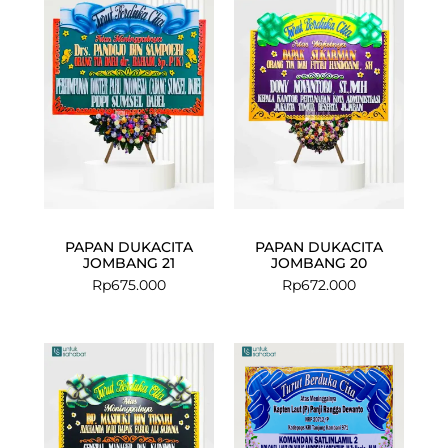
PAPAN DUKACITA
PAPAN DUKACITA
JOMBANG 21
JOMBANG 20
Rp
675.000
Rp
672.000
Current
Original
price
price
is:
was:
Rp675.000.
Rp699.000.