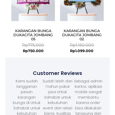
KARANGAN BUNGA
KARANGAN BUNGA
DUKACITA JOMBANG
DUKACITA JOMBANG
05
02
Rp
775.000
Rp
1.150.000
Rp
750.000
Rp
1.099.000
Customer Reviews
Kami sudah
Sudah lebih dari
Sebagai admin
langganan
1 tahun pakai
kantor, aplikasi
pesan
jasa Untuk
mobile sangat
karangan
Sahabat untuk
membantu
bunga di Untuk
kebutuhan
karena order
Sahabat untuk
event dan relasi
bisa dilakukan
kebutuhan
bisnis. Kualitas
langsung dari