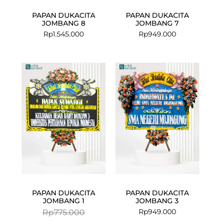
PAPAN DUKACITA
PAPAN DUKACITA
JOMBANG 8
JOMBANG 7
Rp
1.545.000
Rp
949.000
Current
Original
price
price
is:
was:
Rp756.000.
Rp775.000.
PAPAN DUKACITA
PAPAN DUKACITA
JOMBANG 1
JOMBANG 3
Rp
949.000
Rp
775.000