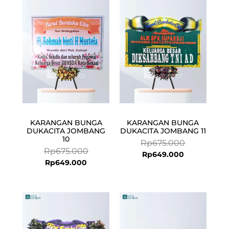
price
price
price
price
is:
was:
is:
was:
Rp649.000.
Rp675.000.
Rp649.000.
Rp675.000.
KARANGAN BUNGA
KARANGAN BUNGA
DUKACITA JOMBANG
DUKACITA JOMBANG 11
10
Rp
675.000
Rp
675.000
Rp
649.000
Rp
649.000