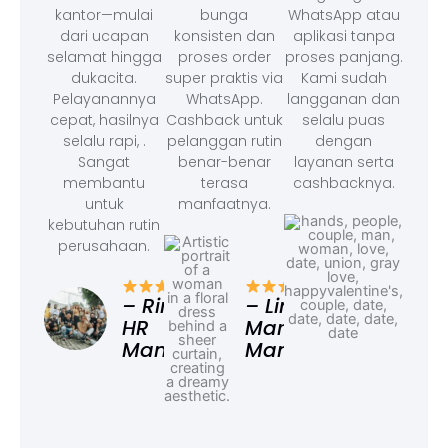
kantor—mulai
bunga
WhatsApp atau
dari ucapan
konsisten dan
aplikasi tanpa
selamat hingga
proses order
proses panjang.
dukacita.
super praktis via
Kami sudah
Pelayanannya
WhatsApp.
langganan dan
cepat, hasilnya
Cashback untuk
selalu puas
selalu rapi, .
pelanggan rutin
dengan
Sangat
benar-benar
layanan serta
membantu
terasa
cashbacknya.
untuk
manfaatnya.
kebutuhan rutin
perusahaan.
– F
Ad
– Rina,
– Linda,
HR
Marketing
Manager
Manager