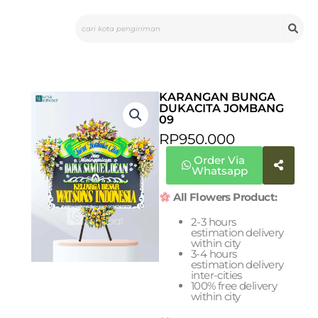
Skip
Search
to
content
KARANGAN BUNGA
DUKACITA JOMBANG
09
RP
950.000
Order Via
Whatsapp
All Flowers Product:
2-3 hours
estimation delivery
within city
3-4 hours
estimation delivery
inter-cities
100% free delivery
within city