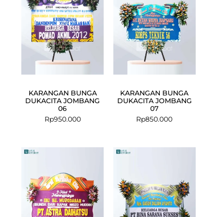
KARANGAN BUNGA
KARANGAN BUNGA
DUKACITA JOMBANG
DUKACITA JOMBANG
06
07
Rp
950.000
Rp
850.000
Current
Original
Current
Original
price
price
price
price
is:
was:
is:
was:
Rp750.000.
Rp775.000.
Rp1.099.000
Rp1.150.000.