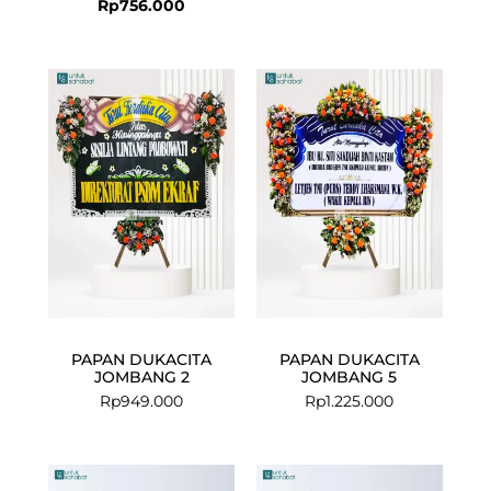
Rp
756.000
PAPAN DUKACITA
PAPAN DUKACITA
JOMBANG 2
JOMBANG 5
Rp
949.000
Rp
1.225.000
Current
Original
Current
Original