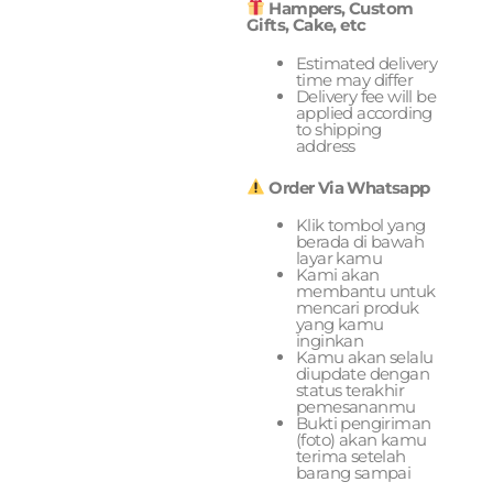
Hampers, Custom
Gifts, Cake, etc
Estimated delivery
time may differ
Delivery fee will be
applied according
to shipping
address
Order Via Whatsapp
Klik tombol yang
berada di bawah
layar kamu
Kami akan
membantu untuk
mencari produk
yang kamu
inginkan
Kamu akan selalu
diupdate dengan
status terakhir
pemesananmu
Bukti pengiriman
(foto) akan kamu
terima setelah
barang sampai