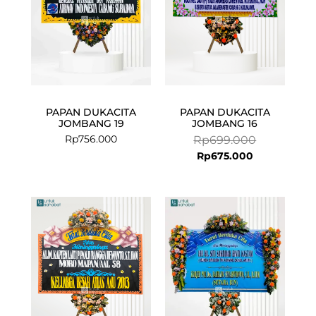
PAPAN DUKACITA
PAPAN DUKACITA
JOMBANG 19
JOMBANG 16
Rp
756.000
Rp
699.000
Rp
675.000
Current
Original
Current
Original
price
price
price
price
is:
was:
is:
was:
Rp675.000.
Rp699.000.
Rp1.175.000.
Rp1.225.000