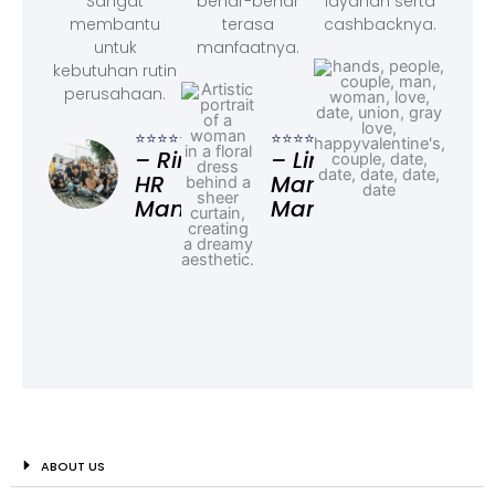
Sangat
benar-benar
layanan serta
membantu
terasa
cashbacknya.
untuk
manfaatnya.
kebutuhan rutin
perusahaan.
⭐⭐⭐
– F
⭐⭐⭐⭐⭐
⭐⭐⭐⭐⭐
Ad
– Rina,
– Linda,
HR
Marketing
Manager
Manager
ABOUT US