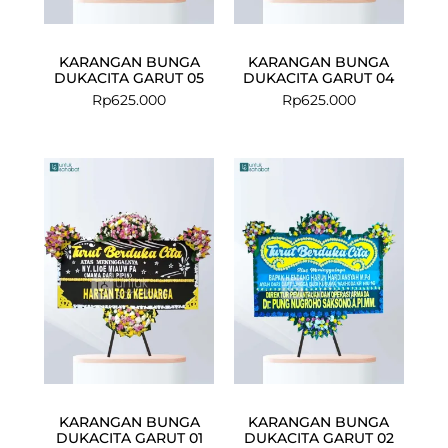
KARANGAN BUNGA
KARANGAN BUNGA
DUKACITA GARUT 05
DUKACITA GARUT 04
Rp
625.000
Rp
625.000
Current
Original
price
price
is:
was:
Rp949.000.
Rp999.000.
KARANGAN BUNGA
KARANGAN BUNGA
DUKACITA GARUT 01
DUKACITA GARUT 02