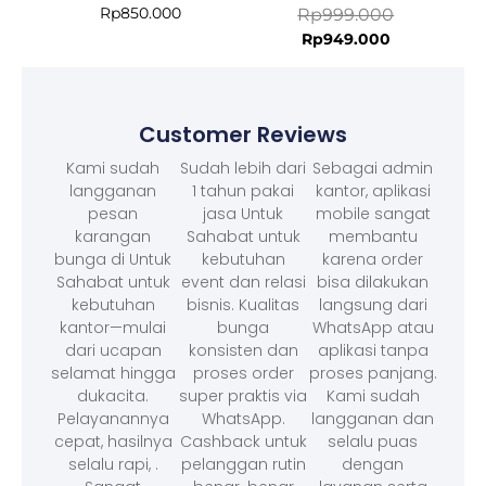
Rp
850.000
Rp
999.000
Rp
949.000
Customer Reviews
Kami sudah
Sudah lebih dari
Sebagai admin
langganan
1 tahun pakai
kantor, aplikasi
pesan
jasa Untuk
mobile sangat
karangan
Sahabat untuk
membantu
bunga di Untuk
kebutuhan
karena order
Sahabat untuk
event dan relasi
bisa dilakukan
kebutuhan
bisnis. Kualitas
langsung dari
kantor—mulai
bunga
WhatsApp atau
dari ucapan
konsisten dan
aplikasi tanpa
selamat hingga
proses order
proses panjang.
dukacita.
super praktis via
Kami sudah
Pelayanannya
WhatsApp.
langganan dan
cepat, hasilnya
Cashback untuk
selalu puas
selalu rapi, .
pelanggan rutin
dengan