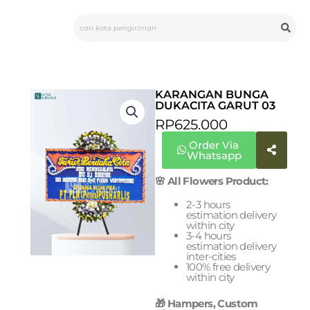
Skip
Search
to
content
KARANGAN BUNGA
DUKACITA GARUT 03
RP
625.000
Order Via
Whatsapp
🌸 All Flowers Product:
2-3 hours
estimation delivery
within city
3-4 hours
estimation delivery
inter-cities
100% free delivery
within city
🎁 Hampers, Custom