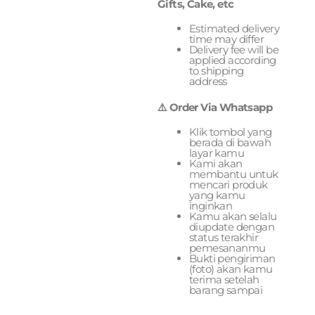
Gifts, Cake, etc
Estimated delivery
time may differ
Delivery fee will be
applied according
to shipping
address
⚠️ Order Via Whatsapp
Klik tombol yang
berada di bawah
layar kamu
Kami akan
membantu untuk
mencari produk
yang kamu
inginkan
Kamu akan selalu
diupdate dengan
status terakhir
pemesananmu
Bukti pengiriman
(foto) akan kamu
terima setelah
barang sampai