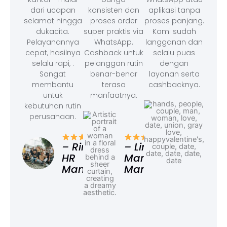
dari ucapan
konsisten dan
aplikasi tanpa
selamat hingga
proses order
proses panjang.
dukacita.
super praktis via
Kami sudah
Pelayanannya
WhatsApp.
langganan dan
cepat, hasilnya
Cashback untuk
selalu puas
selalu rapi, .
pelanggan rutin
dengan
Sangat
benar-benar
layanan serta
membantu
terasa
cashbacknya.
untuk
manfaatnya.
kebutuhan rutin
perusahaan.
– F
Ad
– Rina,
– Linda,
HR
Marketing
Manager
Manager