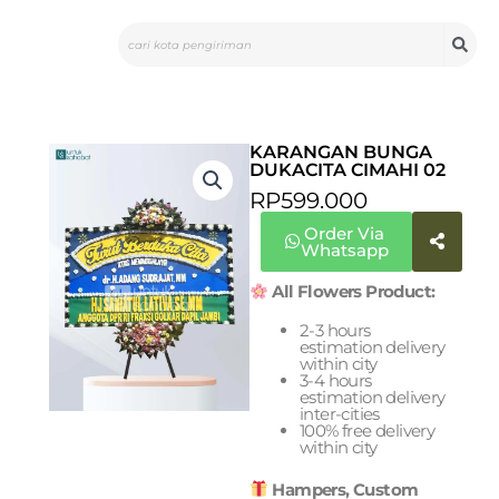
Skip
Search
to
content
KARANGAN BUNGA
DUKACITA CIMAHI 02
RP
599.000
Order Via
Whatsapp
All Flowers Product:
2-3 hours
estimation delivery
within city
3-4 hours
estimation delivery
inter-cities
100% free delivery
within city
Hampers, Custom