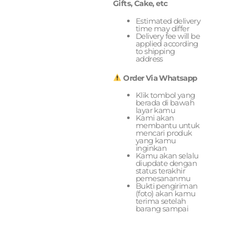
Gifts, Cake, etc
Estimated delivery
time may differ
Delivery fee will be
applied according
to shipping
address
Order Via Whatsapp
Klik tombol yang
berada di bawah
layar kamu
Kami akan
membantu untuk
mencari produk
yang kamu
inginkan
Kamu akan selalu
diupdate dengan
status terakhir
pemesananmu
Bukti pengiriman
(foto) akan kamu
terima setelah
barang sampai