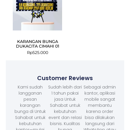
KARANGAN BUNGA
DUKACITA CIMAHI 01
Rp
525.000
Customer Reviews
Kami sudah
Sudah lebih dari
Sebagai admin
langganan
1 tahun pakai
kantor, aplikasi
pesan
jasa Untuk
mobile sangat
karangan
Sahabat untuk
membantu
bunga di Untuk
kebutuhan
karena order
Sahabat untuk
event dan relasi
bisa dilakukan
kebutuhan
bisnis. Kualitas
langsung dari
kantor—mulai
bunga
WhatsApp atau