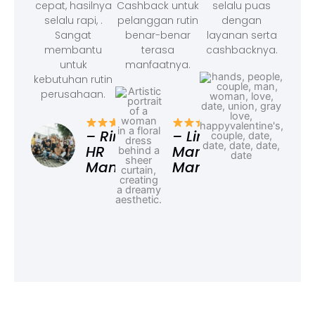
cepat, hasilnya
Cashback untuk
selalu puas
selalu rapi, .
pelanggan rutin
dengan
Sangat
benar-benar
layanan serta
membantu
terasa
cashbacknya.
untuk
manfaatnya.
kebutuhan rutin
perusahaan.
– F
Ad
– Rina,
– Linda,
HR
Marketing
Manager
Manager