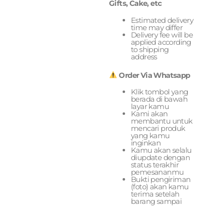
Gifts, Cake, etc
Estimated delivery
time may differ
Delivery fee will be
applied according
to shipping
address
Order Via Whatsapp
Klik tombol yang
berada di bawah
layar kamu
Kami akan
membantu untuk
mencari produk
yang kamu
inginkan
Kamu akan selalu
diupdate dengan
status terakhir
pemesananmu
Bukti pengiriman
(foto) akan kamu
terima setelah
barang sampai