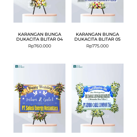
KARANGAN BUNGA
KARANGAN BUNGA
DUKACITA BLITAR 04
DUKACITA BLITAR 05
Rp
760.000
Rp
775.000
Current
Original
price
price
is:
was:
Rp1.049.000
Rp1.150.000.