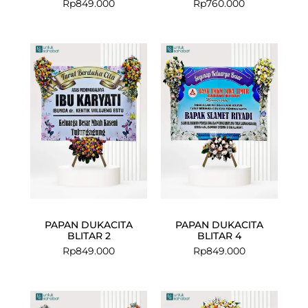
Rp
849.000
Rp
760.000
PAPAN DUKACITA
PAPAN DUKACITA
BLITAR 2
BLITAR 4
Rp
849.000
Rp
849.000
Current
Original