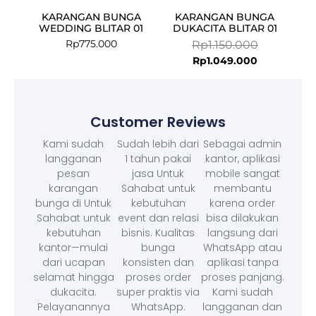
KARANGAN BUNGA
KARANGAN BUNGA
WEDDING BLITAR 01
DUKACITA BLITAR 01
Rp
775.000
Rp
1.150.000
Rp
1.049.000
Customer Reviews
Kami sudah
Sudah lebih dari
Sebagai admin
langganan
1 tahun pakai
kantor, aplikasi
pesan
jasa Untuk
mobile sangat
karangan
Sahabat untuk
membantu
bunga di Untuk
kebutuhan
karena order
Sahabat untuk
event dan relasi
bisa dilakukan
kebutuhan
bisnis. Kualitas
langsung dari
kantor—mulai
bunga
WhatsApp atau
dari ucapan
konsisten dan
aplikasi tanpa
selamat hingga
proses order
proses panjang.
dukacita.
super praktis via
Kami sudah
Pelayanannya
WhatsApp.
langganan dan