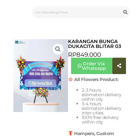
Skip
Search
to
content
KARANGAN BUNGA
DUKACITA BLITAR 03
RP
849.000
Order Via
Whatsapp
All Flowers Product:
2-3 hours
estimation delivery
within city
3-4 hours
estimation delivery
inter-cities
100% free delivery
within city
Hampers, Custom