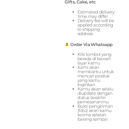
Gifts, Cake, etc
Estimated delivery
time may differ
Delivery fee will be
applied according
to shipping
address
Order Via Whatsapp
Klik tombol yang
berada di bawah
layar kamu
Kami akan
membantu untuk
mencari produk
yang kamu
inginkan
Kamu akan selalu
diupdate dengan
status terakhir
pemesananmu
Bukti pengiriman
(foto) akan kamu
terima setelah
barang sampai