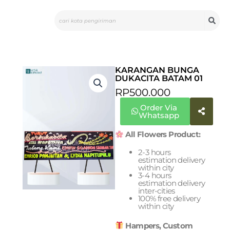
Skip
Search
to
content
KARANGAN BUNGA
DUKACITA BATAM 01
RP
500.000
Order Via
Whatsapp
All Flowers Product:
2-3 hours
estimation delivery
within city
3-4 hours
estimation delivery
inter-cities
100% free delivery
within city
Hampers, Custom