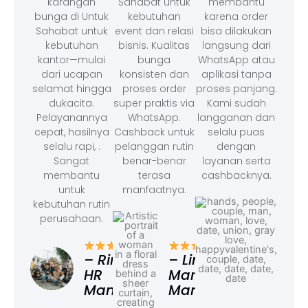
karangan
Sahabat untuk
membantu
bunga di Untuk
kebutuhan
karena order
Sahabat untuk
event dan relasi
bisa dilakukan
kebutuhan
bisnis. Kualitas
langsung dari
kantor—mulai
bunga
WhatsApp atau
dari ucapan
konsisten dan
aplikasi tanpa
selamat hingga
proses order
proses panjang.
dukacita.
super praktis via
Kami sudah
Pelayanannya
WhatsApp.
langganan dan
cepat, hasilnya
Cashback untuk
selalu puas
selalu rapi, .
pelanggan rutin
dengan
Sangat
benar-benar
layanan serta
membantu
terasa
cashbacknya.
untuk
manfaatnya.
kebutuhan rutin
perusahaan.
– F
Ad
– Rina,
– Linda,
HR
Marketing
Manager
Manager