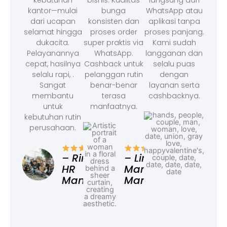
kebutuhan
bisnis. Kualitas
langsung dari
kantor—mulai
bunga
WhatsApp atau
dari ucapan
konsisten dan
aplikasi tanpa
selamat hingga
proses order
proses panjang.
dukacita.
super praktis via
Kami sudah
Pelayanannya
WhatsApp.
langganan dan
cepat, hasilnya
Cashback untuk
selalu puas
selalu rapi, .
pelanggan rutin
dengan
Sangat
benar-benar
layanan serta
membantu
terasa
cashbacknya.
untuk
manfaatnya.
kebutuhan rutin
perusahaan.
– F
Ad
– Rina,
– Linda,
HR
Marketing
Manager
Manager