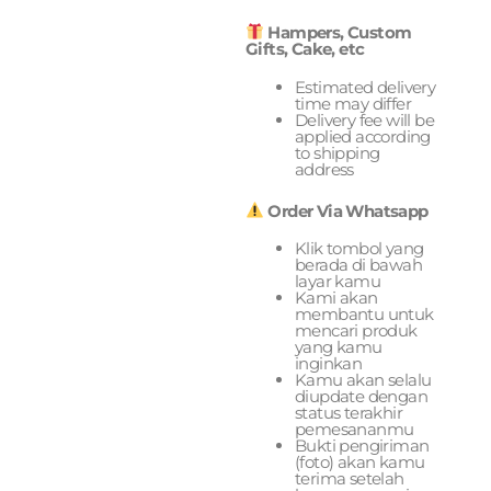
Hampers, Custom
Gifts, Cake, etc
Estimated delivery
time may differ
Delivery fee will be
applied according
to shipping
address
Order Via Whatsapp
Klik tombol yang
berada di bawah
layar kamu
Kami akan
membantu untuk
mencari produk
yang kamu
inginkan
Kamu akan selalu
diupdate dengan
status terakhir
pemesananmu
Bukti pengiriman
(foto) akan kamu
terima setelah