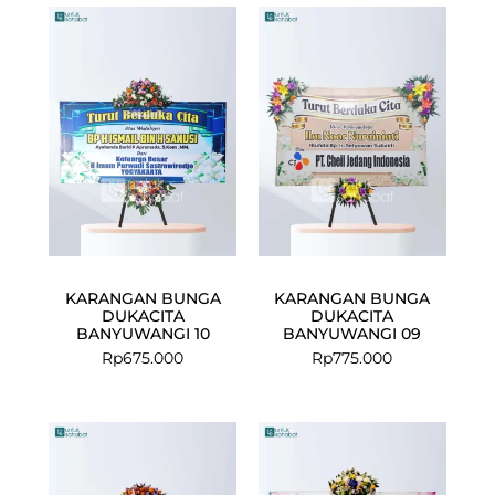
KARANGAN BUNGA
KARANGAN BUNGA
DUKACITA
DUKACITA
BANYUWANGI 10
BANYUWANGI 09
Rp
675.000
Rp
775.000
Current
Original
price
price
is:
was: