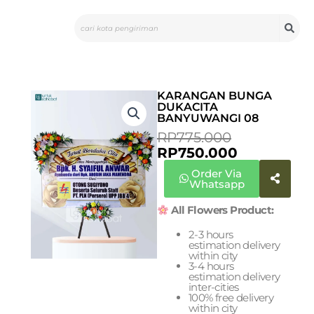
Skip
Search
to
content
KARANGAN BUNGA
DUKACITA
BANYUWANGI 08
CURRENT
ORIGINAL
RP
775.000
PRICE
PRICE
RP
750.000
IS:
WAS:
Order Via
RP750.000
RP775.000
Whatsapp
All Flowers Product:
2-3 hours
estimation delivery
within city
3-4 hours
estimation delivery
inter-cities
100% free delivery
within city