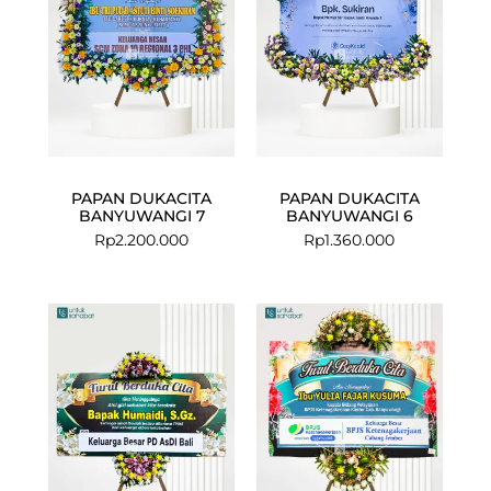
PAPAN DUKACITA
PAPAN DUKACITA
BANYUWANGI 7
BANYUWANGI 6
Rp
2.200.000
Rp
1.360.000
Current
Original
price
price
is:
was:
Rp840.000.
Rp875.000.