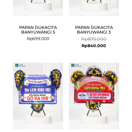
PAPAN DUKACITA
PAPAN DUKACITA
BANYUWANGI 5
BANYUWANGI 3
Rp
699.000
Rp
875.000
Rp
840.000
Current
Original
price
price
is:
was:
Rp925.000.
Rp949.000.