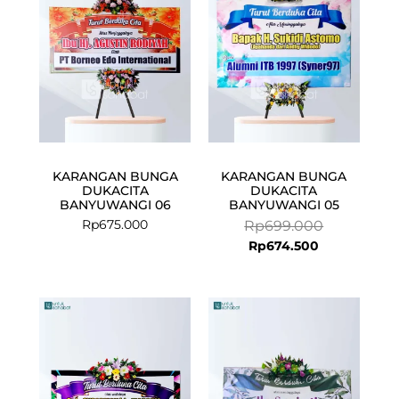
Rp674.500.
Rp699.000.
KARANGAN BUNGA
KARANGAN BUNGA
DUKACITA
DUKACITA
BANYUWANGI 06
BANYUWANGI 05
Rp
675.000
Rp
699.000
Rp
674.500