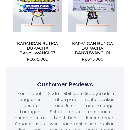
KARANGAN BUNGA
KARANGAN BUNGA
DUKACITA
DUKACITA
BANYUWANGI 03
BANYUWANGI 01
Rp
675.000
Rp
675.000
Customer Reviews
Kami sudah
Sudah lebih dari
Sebagai admin
langganan
1 tahun pakai
kantor, aplikasi
pesan
jasa Untuk
mobile sangat
karangan
Sahabat untuk
membantu
bunga di Untuk
kebutuhan
karena order
Sahabat untuk
event dan relasi
bisa dilakukan