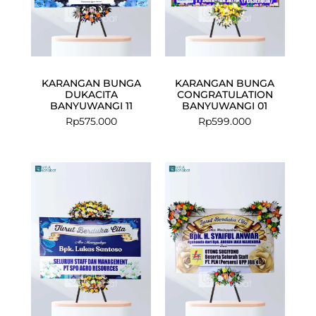
KARANGAN BUNGA
KARANGAN BUNGA
DUKACITA
CONGRATULATION
BANYUWANGI 11
BANYUWANGI 01
Rp
575.000
Rp
599.000
Current
Original
price
price
is:
was:
Rp750.000.
Rp775.000.