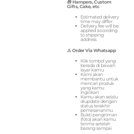
🎁 Hampers, Custom
Gifts, Cake, etc
Estimated delivery
time may differ
Delivery fee will be
applied according
to shipping
address
⚠️ Order Via Whatsapp
Klik tombol yang
berada di bawah
layar kamu
Kami akan
membantu untuk
mencari produk
yang kamu
inginkan
Kamu akan selalu
diupdate dengan
status terakhir
pemesananmu
Bukti pengiriman
(foto) akan kamu
terima setelah
barang sampai