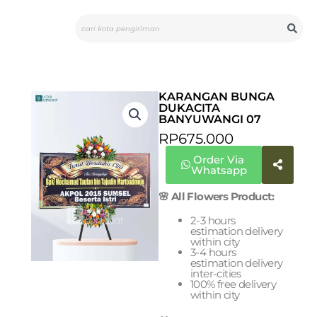
Skip
Search
to
content
KARANGAN BUNGA
DUKACITA
BANYUWANGI 07
RP
675.000
Order Via
Whatsapp
🌸 All Flowers Product:
2-3 hours
estimation delivery
within city
3-4 hours
estimation delivery
inter-cities
100% free delivery
within city