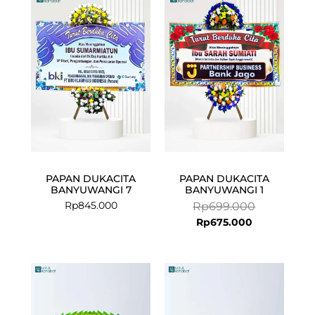
price
price
is:
was:
Rp675.000.
Rp699.000.
PAPAN DUKACITA
PAPAN DUKACITA
BANYUWANGI 7
BANYUWANGI 1
Rp
845.000
Rp
699.000
Rp
675.000