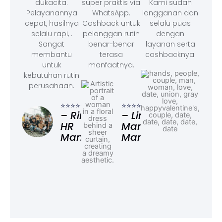
dukacita.
super praktis via
Kami sudah
Pelayanannya
WhatsApp.
langganan dan
cepat, hasilnya
Cashback untuk
selalu puas
selalu rapi, .
pelanggan rutin
dengan
Sangat
benar-benar
layanan serta
membantu
terasa
cashbacknya.
untuk
manfaatnya.
kebutuhan rutin
perusahaan.
⭐⭐⭐
– F
⭐⭐⭐⭐⭐
⭐⭐⭐⭐⭐
Ad
– Rina,
– Linda,
HR
Marketing
Manager
Manager