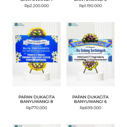
Rp
2.200.000
Rp
1.190.000
PAPAN DUKACITA
PAPAN DUKACITA
BANYUWANGI 8
BANYUWANGI 6
Rp
770.000
Rp
699.000
Current
Original