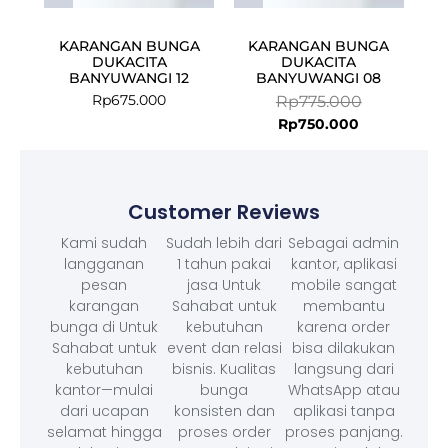
KARANGAN BUNGA
KARANGAN BUNGA
DUKACITA
DUKACITA
BANYUWANGI 12
BANYUWANGI 08
Rp
675.000
Rp
775.000
Rp
750.000
Customer Reviews
Kami sudah
Sudah lebih dari
Sebagai admin
langganan
1 tahun pakai
kantor, aplikasi
pesan
jasa Untuk
mobile sangat
karangan
Sahabat untuk
membantu
bunga di Untuk
kebutuhan
karena order
Sahabat untuk
event dan relasi
bisa dilakukan
kebutuhan
bisnis. Kualitas
langsung dari
kantor—mulai
bunga
WhatsApp atau
dari ucapan
konsisten dan
aplikasi tanpa
selamat hingga
proses order
proses panjang.