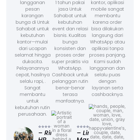
langganan
1 tahun pakai
kantor, aplikasi
pesan
jasa Untuk
mobile sangat
karangan
Sahabat untuk
membantu
bunga di Untuk
kebutuhan
karena order
Sahabat untuk
event dan relasi
bisa dilakukan
kebutuhan
bisnis. Kualitas
langsung dari
kantor—mulai
bunga
WhatsApp atau
dari ucapan
konsisten dan
aplikasi tanpa
selamat hingga
proses order
proses panjang.
dukacita.
super praktis via
Kami sudah
Pelayanannya
WhatsApp.
langganan dan
cepat, hasilnya
Cashback untuk
selalu puas
selalu rapi, .
pelanggan rutin
dengan
Sangat
benar-benar
layanan serta
membantu
terasa
cashbacknya.
untuk
manfaatnya.
kebutuhan rutin
perusahaan.
⭐⭐⭐
– F
⭐⭐⭐⭐⭐
⭐⭐⭐⭐⭐
Ad
– Rina,
– Linda,
HR
Marketing