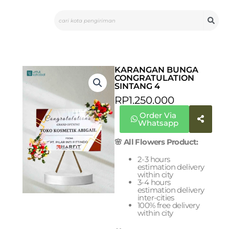
Skip
Search
to
content
KARANGAN BUNGA
CONGRATULATION
SINTANG 4
RP
1.250.000
Order Via
Whatsapp
🌸 All Flowers Product:
2-3 hours
estimation delivery
within city
3-4 hours
estimation delivery
inter-cities
100% free delivery
within city