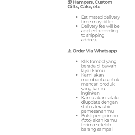
🎁 Hampers, Custom
Gifts, Cake, etc
Estimated delivery
time may differ
Delivery fee will be
applied according
to shipping
address
⚠️ Order Via Whatsapp
Klik tombol yang
berada di bawah
layar kamu
Kami akan
membantu untuk
mencari produk
yang kamu
inginkan
Kamu akan selalu
diupdate dengan
status terakhir
pemesananmu
Bukti pengiriman
(foto) akan kamu
terima setelah
barang sampai