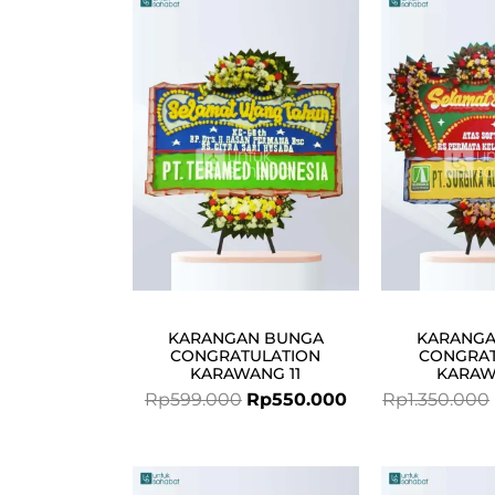
Original
Current
price
price
was:
is:
Rp599.000.
Rp550.000.
KARANGAN BUNGA
KARANGA
CONGRATULATION
CONGRAT
KARAWANG 11
KARAW
Rp
599.000
Rp
550.000
Rp
1.350.000
Original
Current