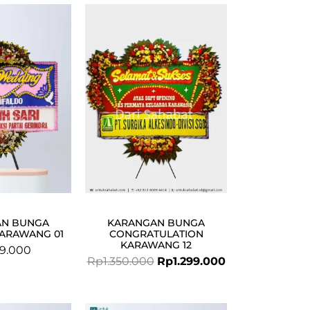
Original
Current
price
price
was:
is:
Rp1.350.000.
Rp1.299.000.
AN BUNGA
KARANGAN BUNGA
ARAWANG 01
CONGRATULATION
KARAWANG 12
9.000
Rp
1.350.000
Rp
1.299.000