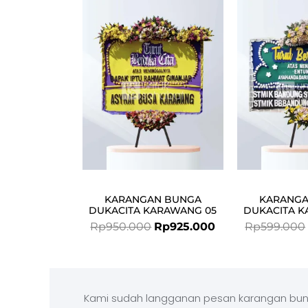
price
price
was:
is:
Rp950.000.
Rp925.000.
KARANGAN BUNGA
KARANGA
DUKACITA KARAWANG 05
DUKACITA K
Rp
950.000
Rp
925.000
Rp
599.000
Kami sudah langganan pesan karangan bun