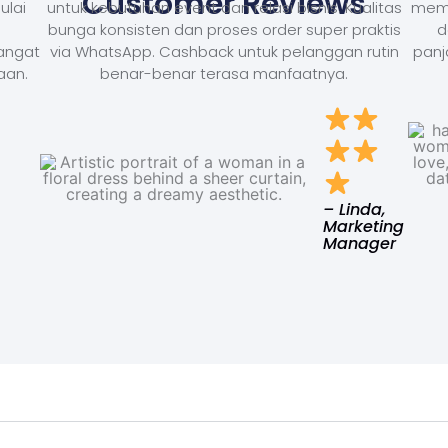
Customer Reviews
ulai
untuk kebutuhan event dan relasi bisnis. Kualitas
memb
bunga konsisten dan proses order super praktis
d
Sangat
via WhatsApp. Cashback untuk pelanggan rutin
panj
aan.
benar-benar terasa manfaatnya.
– Linda,
Marketing
Manager