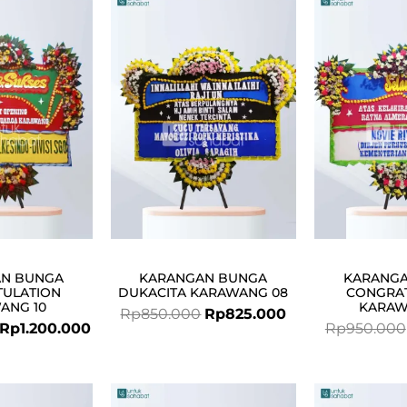
Original
Current
Original
Current
price
price
price
price
was:
is:
was:
is:
Rp1.350.000.
Rp1.200.000.
Rp850.000.
Rp825.000.
N BUNGA
KARANGAN BUNGA
KARANG
ULATION
DUKACITA KARAWANG 08
CONGRA
ANG 10
KARAW
Rp
850.000
Rp
825.000
Rp
1.200.000
Rp
950.000
Original
Current
Original
Current