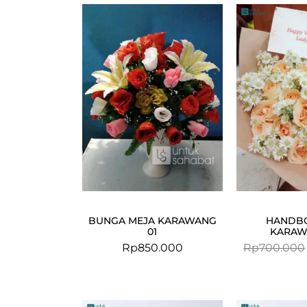
BUNGA MEJA KARAWANG
HANDB
01
KARAW
Rp
850.000
Rp
700.000