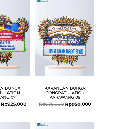
Original
Current
Original
Current
price
price
price
price
was:
is:
was:
is:
Rp950.000.
Rp925.000.
Rp975.000.
Rp950.000.
AN BUNGA
KARANGAN BUNGA
TULATION
CONGRATULATION
ANG 07
KARAWANG 05
Rp
925.000
Rp
975.000
Rp
950.000
Original
Current