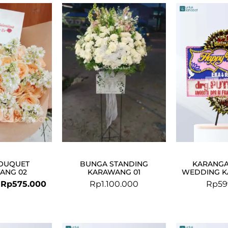
Original
Current
price
price
was:
is:
Rp700.000.
Rp575.000.
OUQUET
BUNGA STANDING
KARANG
ANG 02
KARAWANG 01
WEDDING K
Rp
575.000
Rp
1.100.000
Rp
59