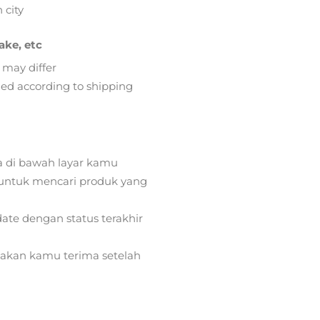
 city
ake, etc
 may differ
lied according to shipping
a di bawah layar kamu
ntuk mencari produk yang
ate dengan status terakhir
) akan kamu terima setelah