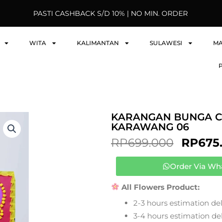
PASTI CASHBACK S/D 10% | NO MIN. ORDER
WITA
KALIMANTAN
SULAWESI
M
KARANGAN BUNGA C
KARAWANG 06
ORIGI
RP
699.000
RP
675
PRICE
WAS:
Order Via Wh
RP699.
All Flowers Product:
2-3 hours estimation del
3-4 hours estimation deli