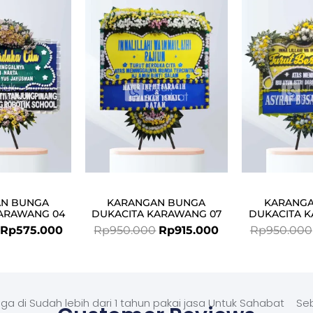
price
price
price
price
was:
is:
was:
is:
Rp599.000.
Rp575.000.
Rp950.000.
Rp915.000.
N BUNGA
KARANGAN BUNGA
KARANG
ARAWANG 04
DUKACITA KARAWANG 07
DUKACITA 
Rp
575.000
Rp
950.000
Rp
915.000
Rp
950.000
ga di
Sudah lebih dari 1 tahun pakai jasa Untuk Sahabat
Seb