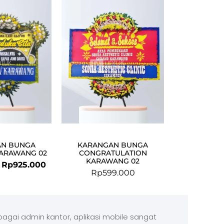
price
price
was:
is:
Rp950.000.
Rp925.000.
AN BUNGA
KARANGAN BUNGA
KARAWANG 02
CONGRATULATION
KARAWANG 02
Rp
925.000
Rp
599.000
agai admin kantor, aplikasi mobile sangat