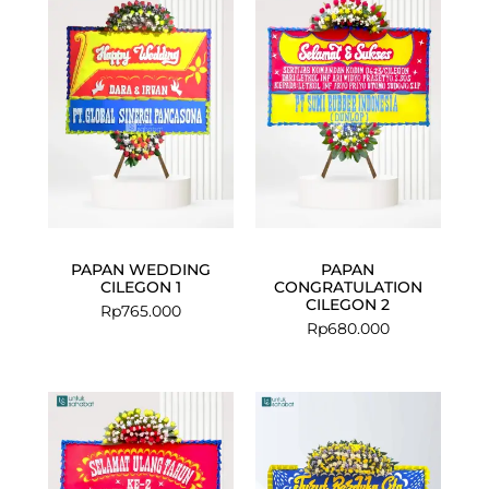
PAPAN WEDDING
PAPAN
CILEGON 1
CONGRATULATION
CILEGON 2
Rp
765.000
Rp
680.000
Current
Original
price
price
is:
was:
Rp649.000.
Rp680.000.