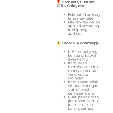
Hampers, Custom
Gifts, Cake, etc
Estimated delivery
time may differ
Delivery fee will be
applied according
to shipping
address
Order Via Whatsapp
Klik tombol yang
berada di bawah
layar kamu
Kami akan
membantu untuk
mencari produk
yang kamu
inginkan
Kamu akan selalu
diupdate dengan
status terakhir
pemesananmu
Bukti pengiriman
(foto) akan kamu
terima setelah
barang sampai