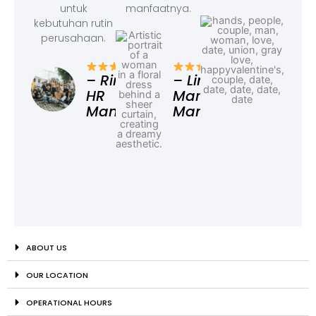
untuk
manfaatnya.
kebutuhan rutin
perusahaan.
– F
Ad
– Rina,
– Linda,
HR
Marketing
Manager
Manager
ABOUT US
OUR LOCATION
OPERATIONAL HOURS