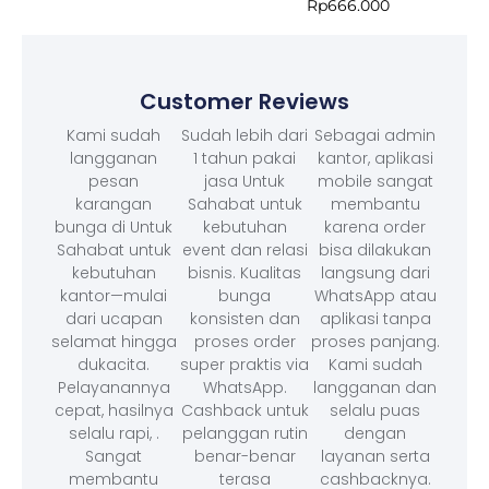
Rp
666.000
Customer Reviews
Kami sudah
Sudah lebih dari
Sebagai admin
langganan
1 tahun pakai
kantor, aplikasi
pesan
jasa Untuk
mobile sangat
karangan
Sahabat untuk
membantu
bunga di Untuk
kebutuhan
karena order
Sahabat untuk
event dan relasi
bisa dilakukan
kebutuhan
bisnis. Kualitas
langsung dari
kantor—mulai
bunga
WhatsApp atau
dari ucapan
konsisten dan
aplikasi tanpa
selamat hingga
proses order
proses panjang.
dukacita.
super praktis via
Kami sudah
Pelayanannya
WhatsApp.
langganan dan
cepat, hasilnya
Cashback untuk
selalu puas
selalu rapi, .
pelanggan rutin
dengan
Sangat
benar-benar
layanan serta
membantu
terasa
cashbacknya.