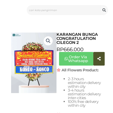
Skip
Search
to
content
KARANGAN BUNGA
CONGRATULATION
CILEGON 2
RP
666.000
Order Via
Whatsapp
All Flowers Product:
2-3 hours
estimation delivery
within city
3-4 hours
estimation delivery
inter-cities
100% free delivery
within city