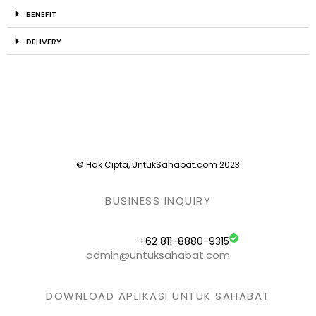
BENEFIT
DELIVERY
© Hak Cipta, UntukSahabat.com 2023
BUSINESS INQUIRY
+62 811-8880-9315
admin@untuksahabat.com
DOWNLOAD APLIKASI UNTUK SAHABAT