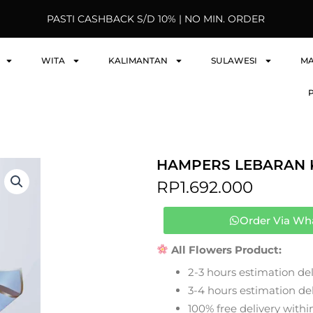
PASTI CASHBACK S/D 10% | NO MIN. ORDER
WITA
KALIMANTAN
SULAWESI
M
HAMPERS LEBARAN 
RP
1.692.000
Order Via Wh
All Flowers Product:
2-3 hours estimation del
3-4 hours estimation deli
100% free delivery within