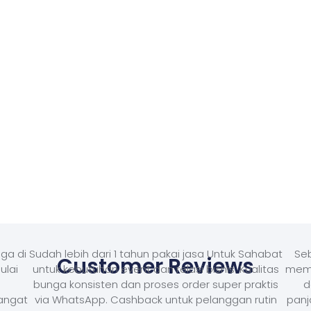
ga di
Sudah lebih dari 1 tahun pakai jasa Untuk Sahabat
Seb
Customer Reviews
ulai
untuk kebutuhan event dan relasi bisnis. Kualitas
memb
bunga konsisten dan proses order super praktis
d
Sangat
via WhatsApp. Cashback untuk pelanggan rutin
panj