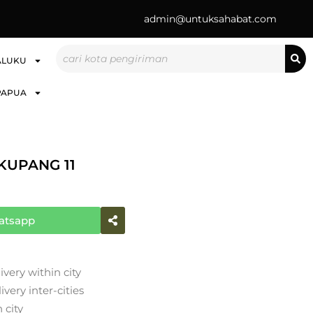
admin@untuksahabat.com
Search
ALUKU
PAPUA
KUPANG 11
atsapp
ivery within city
very inter-cities
 city