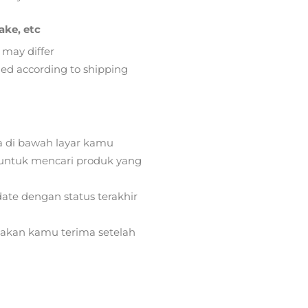
ake, etc
 may differ
lied according to shipping
a di bawah layar kamu
ntuk mencari produk yang
ate dengan status terakhir
) akan kamu terima setelah