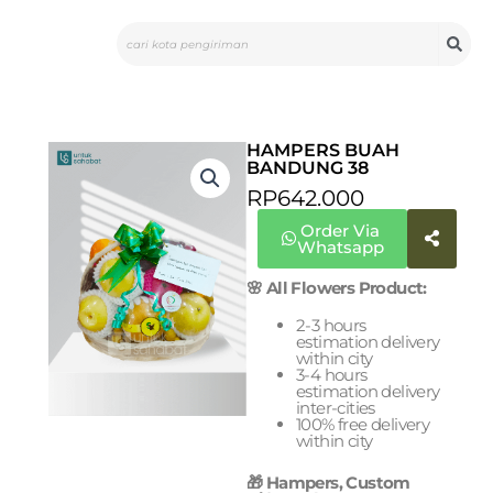
Skip
Search
to
content
HAMPERS BUAH
BANDUNG 38
RP
642.000
Order Via
Whatsapp
🌸 All Flowers Product:
2-3 hours
estimation delivery
within city
3-4 hours
estimation delivery
inter-cities
100% free delivery
within city
🎁 Hampers, Custom