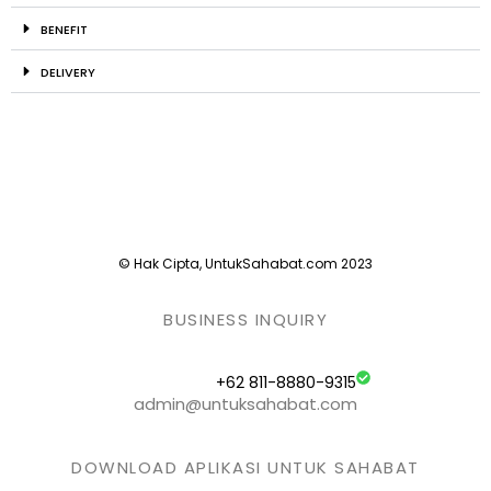
BENEFIT
DELIVERY
© Hak Cipta, UntukSahabat.com 2023
BUSINESS INQUIRY
+62 811-8880-9315
admin@untuksahabat.com
DOWNLOAD APLIKASI UNTUK SAHABAT