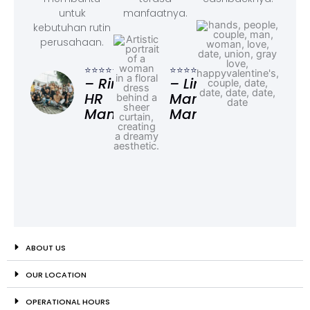
untuk
manfaatnya.
kebutuhan rutin
perusahaan.
⭐⭐⭐
– F
⭐⭐⭐⭐⭐
⭐⭐⭐⭐⭐
Ad
– Rina,
– Linda,
HR
Marketing
Manager
Manager
ABOUT US
OUR LOCATION
OPERATIONAL HOURS