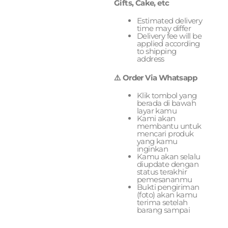
Gifts, Cake, etc
Estimated delivery
time may differ
Delivery fee will be
applied according
to shipping
address
⚠️ Order Via Whatsapp
Klik tombol yang
berada di bawah
layar kamu
Kami akan
membantu untuk
mencari produk
yang kamu
inginkan
Kamu akan selalu
diupdate dengan
status terakhir
pemesananmu
Bukti pengiriman
(foto) akan kamu
terima setelah
barang sampai