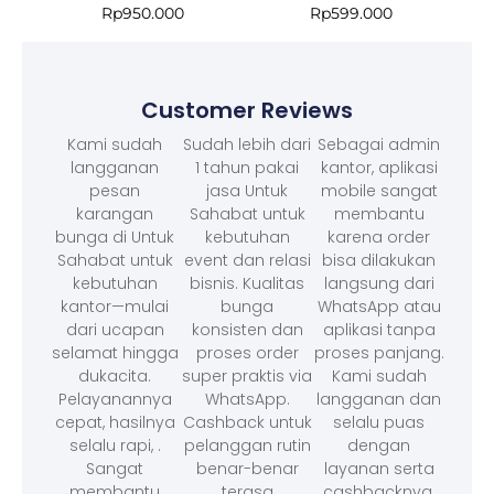
Rp
950.000
Rp
599.000
Customer Reviews
Kami sudah
Sudah lebih dari
Sebagai admin
langganan
1 tahun pakai
kantor, aplikasi
pesan
jasa Untuk
mobile sangat
karangan
Sahabat untuk
membantu
bunga di Untuk
kebutuhan
karena order
Sahabat untuk
event dan relasi
bisa dilakukan
kebutuhan
bisnis. Kualitas
langsung dari
kantor—mulai
bunga
WhatsApp atau
dari ucapan
konsisten dan
aplikasi tanpa
selamat hingga
proses order
proses panjang.
dukacita.
super praktis via
Kami sudah
Pelayanannya
WhatsApp.
langganan dan
cepat, hasilnya
Cashback untuk
selalu puas
selalu rapi, .
pelanggan rutin
dengan
Sangat
benar-benar
layanan serta
membantu
terasa
cashbacknya.