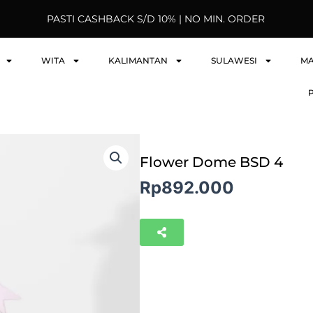
PASTI CASHBACK S/D 10% | NO MIN. ORDER
WITA
KALIMANTAN
SULAWESI
M
Flower Dome BSD 4
Rp
892.000