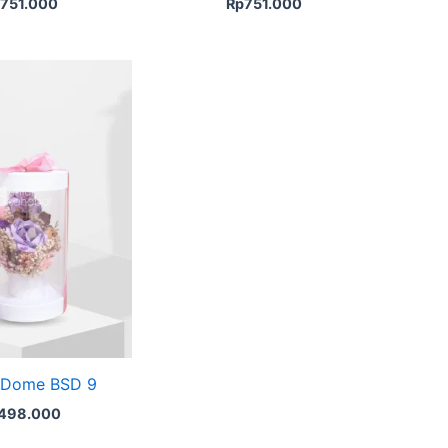
751.000
Rp
751.000
 Dome BSD 9
498.000