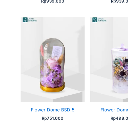
Rp
939.000
Rp
939.
Flower Dome BSD 5
Flower Dom
Rp
751.000
Rp
498.