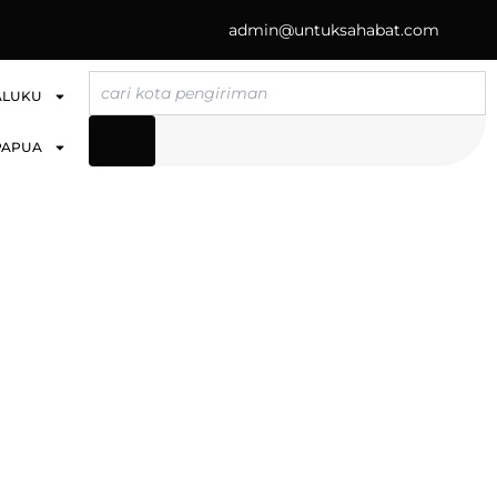
admin@untuksahabat.com
Search
ALUKU
PAPUA