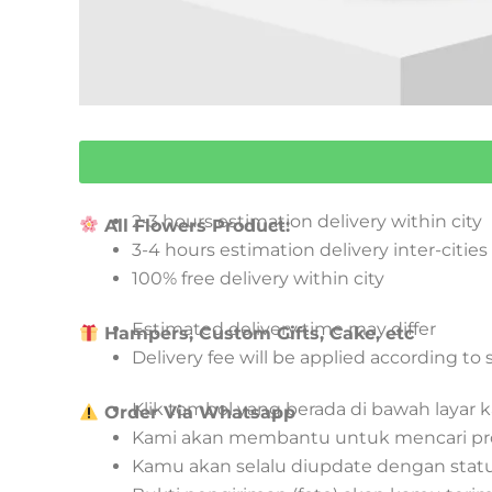
2-3 hours estimation delivery within city
All Flowers Product:
3-4 hours estimation delivery inter-cities
100% free delivery within city
Estimated delivery time may differ
Hampers, Custom Gifts, Cake, etc
Delivery fee will be applied according to
Klik tombol yang berada di bawah layar
Order Via Whatsapp
Kami akan membantu untuk mencari pr
Kamu akan selalu diupdate dengan sta