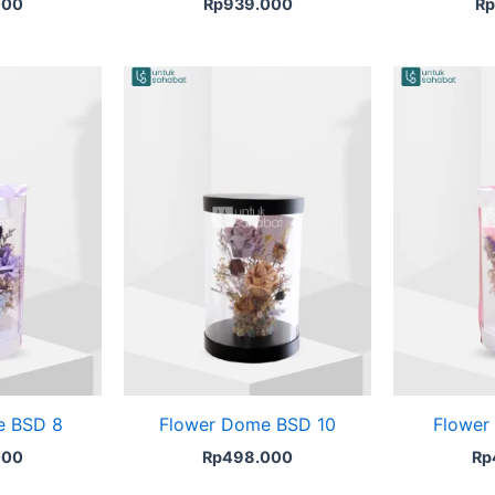
000
Rp
939.000
Rp
e BSD 8
Flower Dome BSD 10
Flower
000
Rp
498.000
Rp