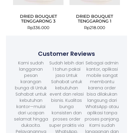
DRIED BOUQUET
DRIED BOUQUET
TENGGARONG 3
TENGGARONG 1
Rp
336.000
Rp
218.000
Customer Reviews
Kami sudah
Sudah lebih dari
Sebagai admin
langganan
1 tahun pakai
kantor, aplikasi
pesan
jasa Untuk
mobile sangat
karangan
Sahabat untuk
membantu
bunga di Untuk
kebutuhan
karena order
Sahabat untuk
event dan relasi
bisa dilakukan
kebutuhan
bisnis. Kualitas
langsung dari
kantor—mulai
bunga
WhatsApp atau
dari ucapan
konsisten dan
aplikasi tanpa
selamat hingga
proses order
proses panjang.
dukacita.
super praktis via
Kami sudah
Pelayanannya
WhatsApp.
langganan dan