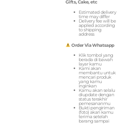
Gifts, Cake, etc
Estimated delivery
time may differ
Delivery fee will be
applied according
to shipping
address
Order Via Whatsapp
Klik tombol yang
berada di bawah
layar kamu
Kami akan
membantu untuk
mencari produk
yang kamu
inginkan
Kamu akan selalu
diupdate dengan
status terakhir
pemesananmu
Bukti pengiriman
(foto) akan kamu
terima setelah
barang sampai