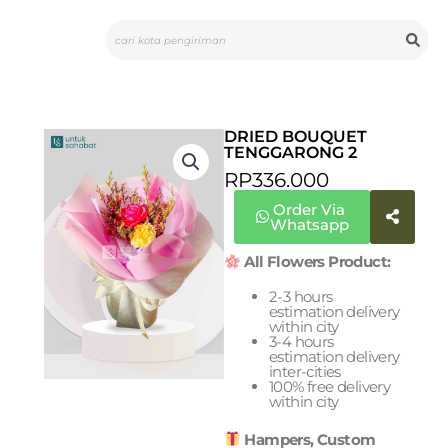
Skip
Search
to
content
DRIED BOUQUET
TENGGARONG 2
RP
336.000
Order Via
Whatsapp
All Flowers Product:
2-3 hours
estimation delivery
within city
3-4 hours
estimation delivery
inter-cities
100% free delivery
within city
Hampers, Custom