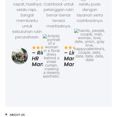
cepat, hasilnya
Cashback untuk
selalu puas
selalu rapi, .
pelanggan rutin
dengan
Sangat
benar-benar
layanan serta
membantu
terasa
cashbacknya.
untuk
manfaatnya.
kebutuhan rutin
perusahaan.
– F
Ad
– Rina,
– Linda,
HR
Marketing
Manager
Manager
ABOUT US