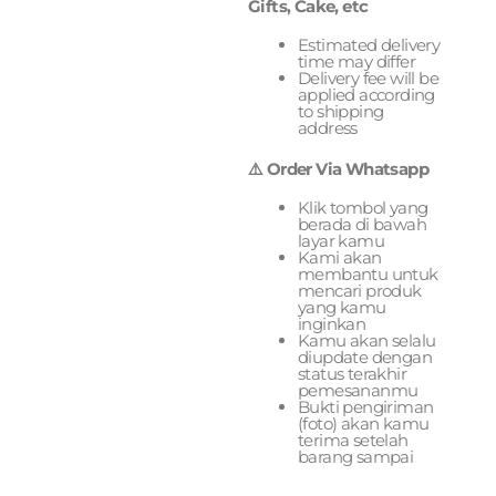
Gifts, Cake, etc
Estimated delivery
time may differ
Delivery fee will be
applied according
to shipping
address
⚠️ Order Via Whatsapp
Klik tombol yang
berada di bawah
layar kamu
Kami akan
membantu untuk
mencari produk
yang kamu
inginkan
Kamu akan selalu
diupdate dengan
status terakhir
pemesananmu
Bukti pengiriman
(foto) akan kamu
terima setelah
barang sampai