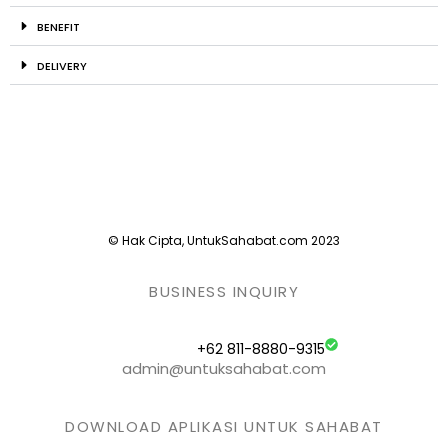
BENEFIT
DELIVERY
© Hak Cipta, UntukSahabat.com 2023
BUSINESS INQUIRY
+62 811-8880-9315
admin@untuksahabat.com
DOWNLOAD APLIKASI UNTUK SAHABAT