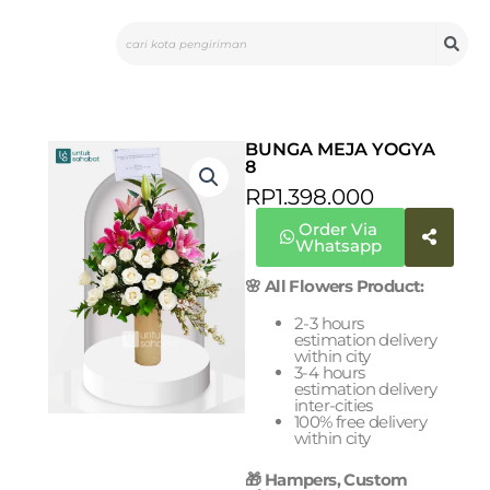
Skip
Search
to
content
BUNGA MEJA YOGYA
8
RP
1.398.000
Order Via
Whatsapp
🌸 All Flowers Product:
2-3 hours
estimation delivery
within city
3-4 hours
estimation delivery
inter-cities
100% free delivery
within city
🎁 Hampers, Custom