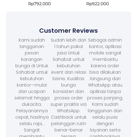
Rp
792.000
Rp
922.000
Customer Reviews
Kami sudah
Sudah lebih dari
Sebagai admin
langganan
1 tahun pakai
kantor, aplikasi
pesan
jasa Untuk
mobile sangat
karangan
Sahabat untuk
membantu
bunga di Untuk
kebutuhan
karena order
Sahabat untuk
event dan relasi
bisa dilakukan
kebutuhan
bisnis. Kualitas
langsung dari
kantor—mulai
bunga
WhatsApp atau
dari ucapan
konsisten dan
aplikasi tanpa
selamat hingga
proses order
proses panjang.
dukacita.
super praktis via
Kami sudah
Pelayanannya
WhatsApp.
langganan dan
cepat, hasilnya
Cashback untuk
selalu puas
selalu rapi, .
pelanggan rutin
dengan
Sangat
benar-benar
layanan serta
membantu
terasa
cashbacknya.