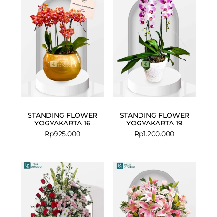
STANDING FLOWER
STANDING FLOWER
YOGYAKARTA 16
YOGYAKARTA 19
Rp
925.000
Rp
1.200.000
Current
Original
price
price
is:
was:
Rp1.200.000.
Rp1.384.000.