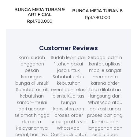
BUNGA MEJA TUBAN 9
BUNGA MEJA TUBAN 8
ARTIFICIAL
Rp
1.780.000
Rp
1.780.000
Customer Reviews
Kami sudah
Sudah lebih dari
Sebagai admin
langganan
1 tahun pakai
kantor, aplikasi
pesan
jasa Untuk
mobile sangat
karangan
Sahabat untuk
membantu
bunga di Untuk
kebutuhan
karena order
Sahabat untuk
event dan relasi
bisa dilakukan
kebutuhan
bisnis. Kualitas
langsung dari
kantor—mulai
bunga
WhatsApp atau
dari ucapan
konsisten dan
aplikasi tanpa
selamat hingga
proses order
proses panjang.
dukacita.
super praktis via
Kami sudah
Pelayanannya
WhatsApp.
langganan dan
cepat, hasilnya
Cashback untuk
selalu puas