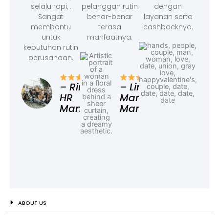
selalu rapi, .
pelanggan rutin
dengan
Sangat
benar-benar
layanan serta
membantu
terasa
cashbacknya.
untuk
manfaatnya.
kebutuhan rutin
perusahaan.
– F
Ad
– Rina,
– Linda,
HR
Marketing
Manager
Manager
ABOUT US