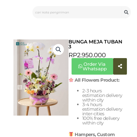
Skip
Search
to
content
BUNGA MEJA TUBAN
3
RP
2.950.000
Order Via
Whatsapp
All Flowers Product:
2-3 hours
estimation delivery
within city
3-4 hours
estimation delivery
inter-cities
100% free delivery
within city
Hampers, Custom