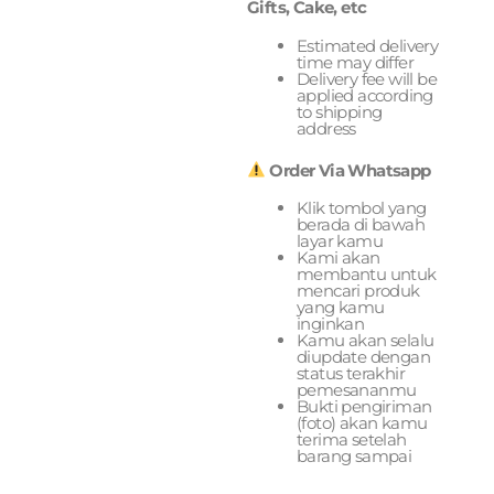
Gifts, Cake, etc
Estimated delivery
time may differ
Delivery fee will be
applied according
to shipping
address
Order Via Whatsapp
Klik tombol yang
berada di bawah
layar kamu
Kami akan
membantu untuk
mencari produk
yang kamu
inginkan
Kamu akan selalu
diupdate dengan
status terakhir
pemesananmu
Bukti pengiriman
(foto) akan kamu
terima setelah
barang sampai