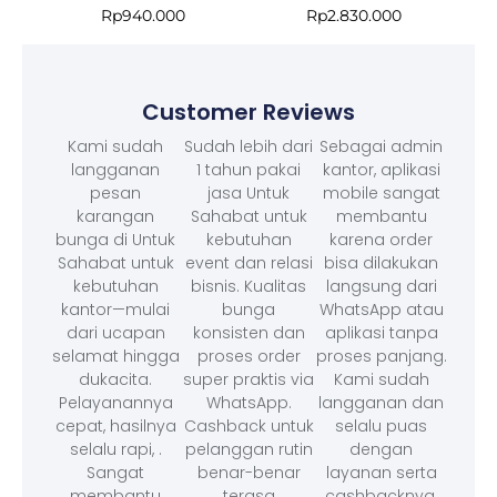
Rp
940.000
Rp
2.830.000
Customer Reviews
Kami sudah
Sudah lebih dari
Sebagai admin
langganan
1 tahun pakai
kantor, aplikasi
pesan
jasa Untuk
mobile sangat
karangan
Sahabat untuk
membantu
bunga di Untuk
kebutuhan
karena order
Sahabat untuk
event dan relasi
bisa dilakukan
kebutuhan
bisnis. Kualitas
langsung dari
kantor—mulai
bunga
WhatsApp atau
dari ucapan
konsisten dan
aplikasi tanpa
selamat hingga
proses order
proses panjang.
dukacita.
super praktis via
Kami sudah
Pelayanannya
WhatsApp.
langganan dan
cepat, hasilnya
Cashback untuk
selalu puas
selalu rapi, .
pelanggan rutin
dengan
Sangat
benar-benar
layanan serta
membantu
terasa
cashbacknya.