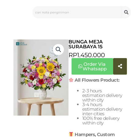
Skip
Search
to
content
BUNGA MEJA
SURABAYA 15
RP
1.450.000
Order Via
Whatsapp
All Flowers Product:
2-3 hours
estimation delivery
within city
3-4 hours
estimation delivery
inter-cities
100% free delivery
within city
Hampers, Custom