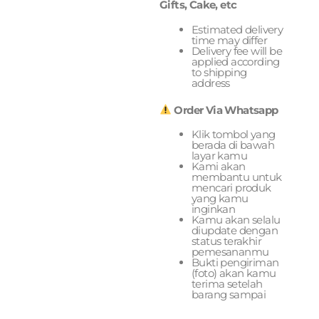
Gifts, Cake, etc
Estimated delivery
time may differ
Delivery fee will be
applied according
to shipping
address
Order Via Whatsapp
Klik tombol yang
berada di bawah
layar kamu
Kami akan
membantu untuk
mencari produk
yang kamu
inginkan
Kamu akan selalu
diupdate dengan
status terakhir
pemesananmu
Bukti pengiriman
(foto) akan kamu
terima setelah
barang sampai