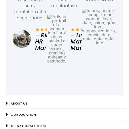
untuk
manfaatnya.
kebutuhan rutin
perusahaan.
– F
Ad
– Rina,
– Linda,
HR
Marketing
Manager
Manager
ABOUT US
OUR LOCATION
OPERATIONAL HOURS