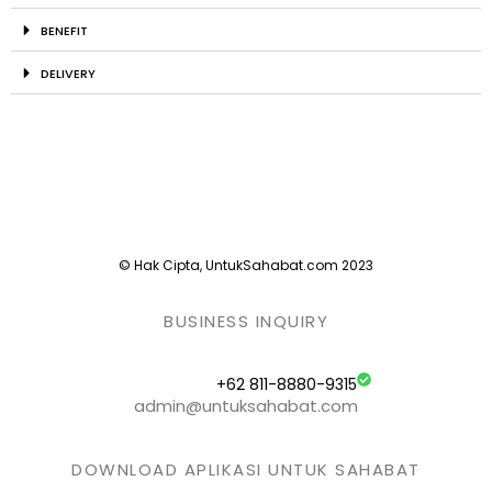
BENEFIT
DELIVERY
© Hak Cipta, UntukSahabat.com 2023
BUSINESS INQUIRY
+62 811-8880-9315
admin@untuksahabat.com
DOWNLOAD APLIKASI UNTUK SAHABAT