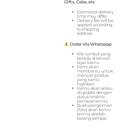
Gifts, Cake, etc
Estimated delivery
time may differ
Delivery fee will be
applied according
to shipping
address
Order Via Whatsapp
Klik tombol yang
berada di bawah
layar kamu
Kami akan
membantu untuk
mencari produk
yang kamu
inginkan
Kamu akan selalu
diupdate dengan
status terakhir
pemesananmu
Bukti pengiriman
(foto) akan kamu
terima setelah
barang sampai