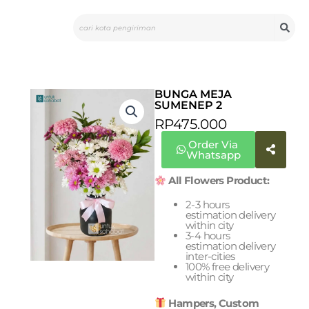
Skip
Search
to
content
BUNGA MEJA
SUMENEP 2
RP
475.000
Order Via
Whatsapp
All Flowers Product:
2-3 hours
estimation delivery
within city
3-4 hours
estimation delivery
inter-cities
100% free delivery
within city
Hampers, Custom