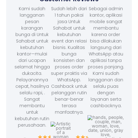
Kami sudah
Sudah lebih dari
Sebagai admin
langganan
1 tahun pakai
kantor, aplikasi
pesan
jasa Untuk
mobile sangat
karangan
Sahabat untuk
membantu
bunga di Untuk
kebutuhan
karena order
Sahabat untuk
event dan relasi
bisa dilakukan
kebutuhan
bisnis. Kualitas
langsung dari
kantor—mulai
bunga
WhatsApp atau
dari ucapan
konsisten dan
aplikasi tanpa
selamat hingga
proses order
proses panjang.
dukacita.
super praktis via
Kami sudah
Pelayanannya
WhatsApp.
langganan dan
cepat, hasilnya
Cashback untuk
selalu puas
selalu rapi, .
pelanggan rutin
dengan
Sangat
benar-benar
layanan serta
membantu
terasa
cashbacknya.
untuk
manfaatnya.
kebutuhan rutin
perusahaan.
– F