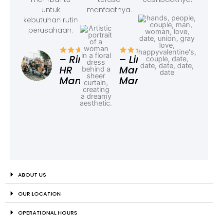
untuk
manfaatnya.
kebutuhan rutin
perusahaan.
– F
Ad
– Rina,
– Linda,
HR
Marketing
Manager
Manager
ABOUT US
OUR LOCATION
OPERATIONAL HOURS