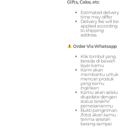
Gifts, Cake, etc
Estimated delivery
time may differ
Delivery fee will be
applied according
to shipping
address
Order Via Whatsapp
Klik tombol yang
berada di bawah
layar kamu
Kami akan
membantu untuk
mencari produk
yang kamu
inginkan
Kamu akan selalu
diupdate dengan
status terakhir
pemesananmu
Bukti pengiriman
(foto) akan kamu
terima setelah
barang sampai