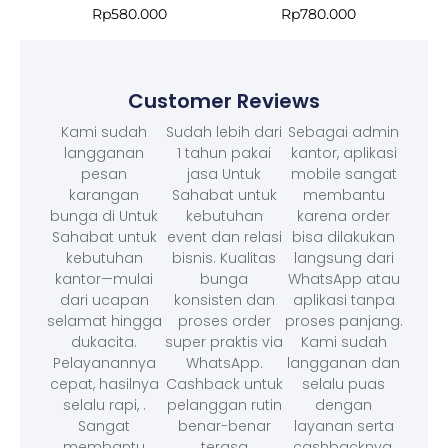
Rp
580.000
Rp
780.000
Customer Reviews
Kami sudah
Sudah lebih dari
Sebagai admin
langganan
1 tahun pakai
kantor, aplikasi
pesan
jasa Untuk
mobile sangat
karangan
Sahabat untuk
membantu
bunga di Untuk
kebutuhan
karena order
Sahabat untuk
event dan relasi
bisa dilakukan
kebutuhan
bisnis. Kualitas
langsung dari
kantor—mulai
bunga
WhatsApp atau
dari ucapan
konsisten dan
aplikasi tanpa
selamat hingga
proses order
proses panjang.
dukacita.
super praktis via
Kami sudah
Pelayanannya
WhatsApp.
langganan dan
cepat, hasilnya
Cashback untuk
selalu puas
selalu rapi, .
pelanggan rutin
dengan
Sangat
benar-benar
layanan serta
membantu
terasa
cashbacknya.