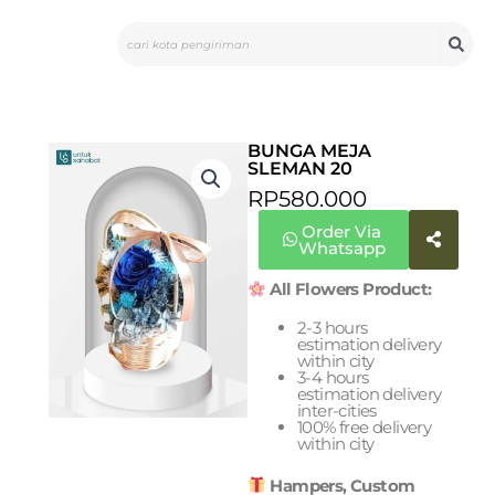
Skip
Search
to
content
BUNGA MEJA
SLEMAN 20
RP
580.000
Order Via
Whatsapp
All Flowers Product:
2-3 hours
estimation delivery
within city
3-4 hours
estimation delivery
inter-cities
100% free delivery
within city
Hampers, Custom