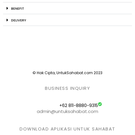
BENEFIT
DELIVERY
© Hak Cipta, UntukSahabat.com 2023
BUSINESS INQUIRY
+62 811-8880-9315
admin@untuksahabat.com
DOWNLOAD APLIKASI UNTUK SAHABAT