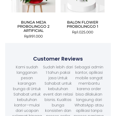
BUNGA MEJA
BALON FLOWER
PROBOLINGGO 2
PROBOLINGGO 1
ARTIFICIAL
Rp
1.025.000
Rp
991.000
Customer Reviews
Kami sudah
Sudah lebih dari
Sebagai admin
langganan
1 tahun pakai
kantor, aplikasi
pesan
jasa Untuk
mobile sangat
karangan
Sahabat untuk
membantu
bunga di Untuk
kebutuhan
karena order
Sahabat untuk
event dan relasi
bisa dilakukan
kebutuhan
bisnis. Kualitas
langsung dari
kantor—mulai
bunga
WhatsApp atau
dari ucapan
konsisten dan
aplikasi tanpa
selamat hingga
proses order
proses panjang.