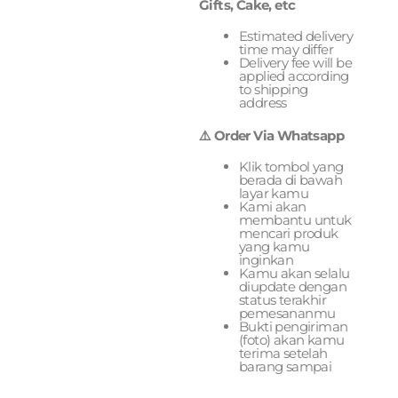
Gifts, Cake, etc
Estimated delivery
time may differ
Delivery fee will be
applied according
to shipping
address
⚠️ Order Via Whatsapp
Klik tombol yang
berada di bawah
layar kamu
Kami akan
membantu untuk
mencari produk
yang kamu
inginkan
Kamu akan selalu
diupdate dengan
status terakhir
pemesananmu
Bukti pengiriman
(foto) akan kamu
terima setelah
barang sampai