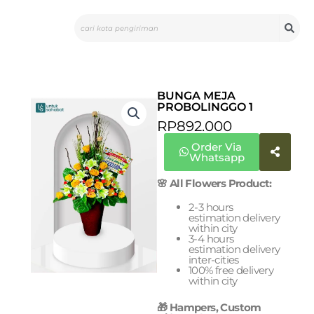
Skip
Search
to
content
BUNGA MEJA
PROBOLINGGO 1
RP
892.000
Order Via
Whatsapp
🌸 All Flowers Product:
2-3 hours
estimation delivery
within city
3-4 hours
estimation delivery
inter-cities
100% free delivery
within city
🎁 Hampers, Custom