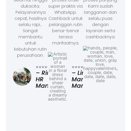
dukacita.
super praktis via
Kami sudah
Pelayanannya
WhatsApp.
langganan dan
cepat, hasilnya
Cashback untuk
selalu puas
selalu rapi, .
pelanggan rutin
dengan
Sangat
benar-benar
layanan serta
membantu
terasa
cashbacknya.
untuk
manfaatnya.
kebutuhan rutin
perusahaan.
⭐⭐⭐
– F
⭐⭐⭐⭐⭐
⭐⭐⭐⭐⭐
Ad
– Rina,
– Linda,
HR
Marketing
Manager
Manager