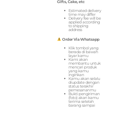
Gifts, Cake, etc
Estimated delivery
time may differ
Delivery fee will be
applied according
to shipping
address
Order Via Whatsapp
Klik tombol yang
berada di bawah
layar kamu
Kami akan
membantu untuk
mencari produk
yang kamu
inginkan
Kamu akan selalu
diupdate dengan
status terakhir
pemesananmu
Bukti pengiriman
(foto) akan kamu
terima setelah
barang sampai