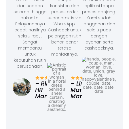
dari ucapan
konsisten dan
aplikasi tanpa
selamat hingga
proses order
proses panjang.
dukacita.
super praktis via
Kami sudah
Pelayanannya
WhatsApp.
langganan dan
cepat, hasilnya
Cashback untuk
selalu puas
selalu rapi, .
pelanggan rutin
dengan
Sangat
benar-benar
layanan serta
membantu
terasa
cashbacknya.
untuk
manfaatnya.
kebutuhan rutin
perusahaan.
– F
Ad
– Rina,
– Linda,
HR
Marketing
Manager
Manager