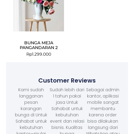
BUNGA MEJA
PANGANDARAN 2
Rp
1.299.000
Customer Reviews
Kami sudah
Sudah lebih dari
Sebagai admin
langganan
1 tahun pakai
kantor, aplikasi
pesan
jasa Untuk
mobile sangat
karangan
Sahabat untuk
membantu
bunga di Untuk
kebutuhan
karena order
Sahabat untuk
event dan relasi
bisa dilakukan
kebutuhan
bisnis. Kualitas
langsung dari
kantor—mulai
bunga
WhatsApp atau