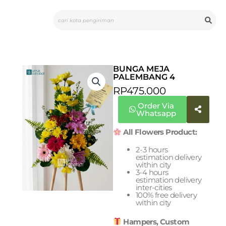
Skip
Search
to
content
BUNGA MEJA
PALEMBANG 4
RP
475.000
Order Via
Whatsapp
All Flowers Product:
2-3 hours
estimation delivery
within city
3-4 hours
estimation delivery
inter-cities
100% free delivery
within city
Hampers, Custom