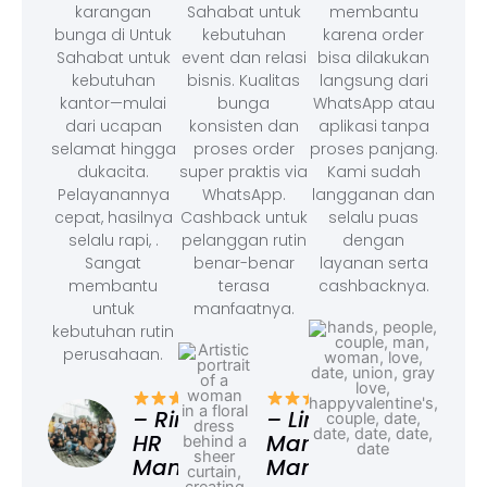
karangan
Sahabat untuk
membantu
bunga di Untuk
kebutuhan
karena order
Sahabat untuk
event dan relasi
bisa dilakukan
kebutuhan
bisnis. Kualitas
langsung dari
kantor—mulai
bunga
WhatsApp atau
dari ucapan
konsisten dan
aplikasi tanpa
selamat hingga
proses order
proses panjang.
dukacita.
super praktis via
Kami sudah
Pelayanannya
WhatsApp.
langganan dan
cepat, hasilnya
Cashback untuk
selalu puas
selalu rapi, .
pelanggan rutin
dengan
Sangat
benar-benar
layanan serta
membantu
terasa
cashbacknya.
untuk
manfaatnya.
kebutuhan rutin
perusahaan.
– F
Ad
– Rina,
– Linda,
HR
Marketing
Manager
Manager