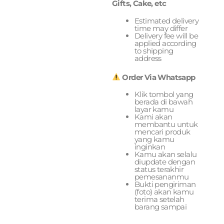
Gifts, Cake, etc
Estimated delivery
time may differ
Delivery fee will be
applied according
to shipping
address
Order Via Whatsapp
Klik tombol yang
berada di bawah
layar kamu
Kami akan
membantu untuk
mencari produk
yang kamu
inginkan
Kamu akan selalu
diupdate dengan
status terakhir
pemesananmu
Bukti pengiriman
(foto) akan kamu
terima setelah
barang sampai