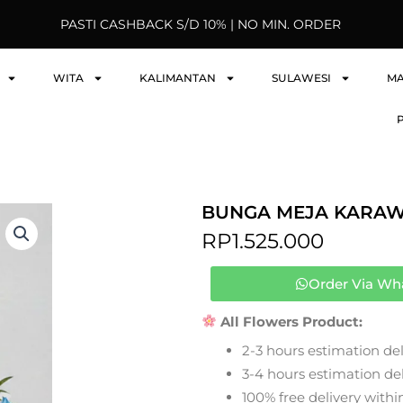
PASTI CASHBACK S/D 10% | NO MIN. ORDER
WITA
KALIMANTAN
SULAWESI
M
BUNGA MEJA KARAW
RP
1.525.000
Order Via Wh
All Flowers Product:
2-3 hours estimation del
3-4 hours estimation deli
100% free delivery within