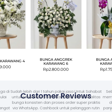
BUNGA ANGGREK
BUNGA 
 KARAWANG 4
KARAWANG 6
KARA
9.000
Rp
2.800.000
Rp
1.7
ga di
Sudah lebih dari 1 tahun pakai jasa Untuk Sahabat
Seb
Customer Reviews
ulai
untuk kebutuhan event dan relasi bisnis. Kualitas
memb
bunga konsisten dan proses order super praktis
d
Sangat
via WhatsApp. Cashback untuk pelanggan rutin
panj