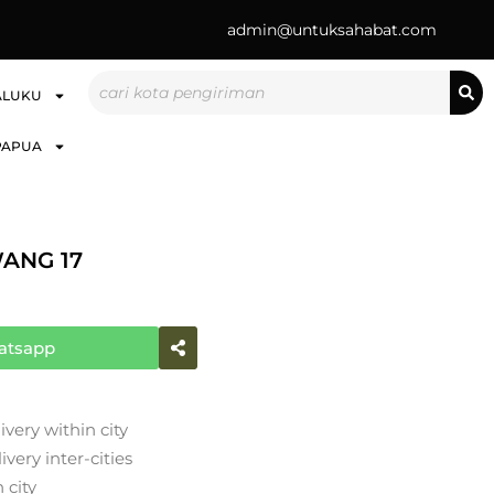
admin@untuksahabat.com
Search
ALUKU
PAPUA
ANG 17
atsapp
ivery within city
very inter-cities
 city