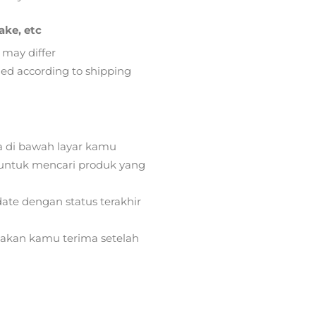
ake, etc
 may differ
lied according to shipping
a di bawah layar kamu
ntuk mencari produk yang
ate dengan status terakhir
) akan kamu terima setelah