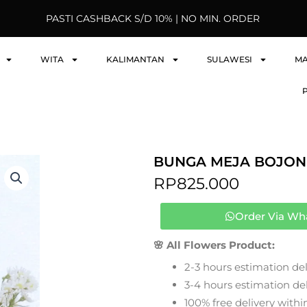
PASTI CASHBACK S/D 10% | NO MIN. ORDER
WITA
KALIMANTAN
SULAWESI
M
BUNGA MEJA BOJON
RP
825.000
Order Via Wh
🌸 All Flowers Product:
2-3 hours estimation del
3-4 hours estimation deli
100% free delivery within