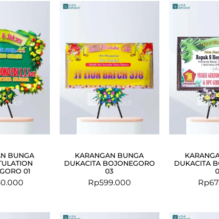
N BUNGA
KARANGAN BUNGA
KARANG
ULATION
DUKACITA BOJONEGORO
DUKACITA 
GORO 01
03
50.000
Rp
599.000
Rp
67
Original
Current
Original
Current