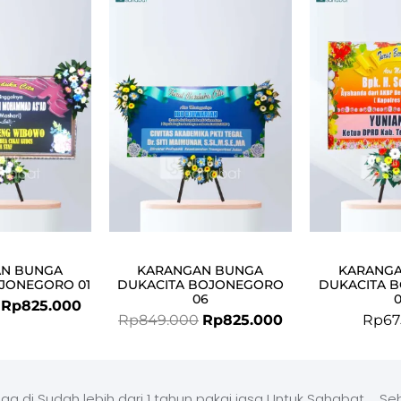
price
price
price
price
was:
is:
was:
is:
Rp849.000.
Rp825.000.
Rp849.000.
Rp825.000.
N BUNGA
KARANGAN BUNGA
KARANG
JONEGORO 01
DUKACITA BOJONEGORO
DUKACITA 
06
Rp
825.000
Rp
849.000
Rp
825.000
Rp
67
ga di
Sudah lebih dari 1 tahun pakai jasa Untuk Sahabat
Seb