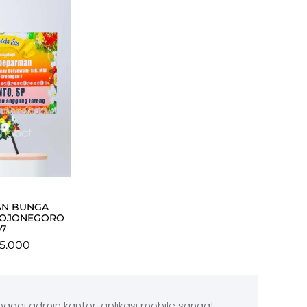
AN BUNGA
BOJONEGORO
07
5.000
agai admin kantor, aplikasi mobile sangat