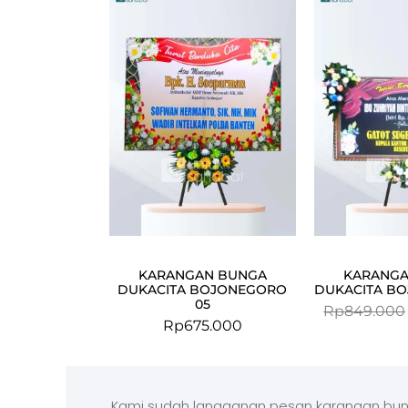
KARANGAN BUNGA
KARANGA
DUKACITA BOJONEGORO
DUKACITA BO
05
Rp
849.000
Rp
675.000
Kami sudah langganan pesan karangan bun