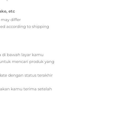
ake, etc
 may differ
lied according to shipping
a di bawah layar kamu
ntuk mencari produk yang
ate dengan status terakhir
) akan kamu terima setelah