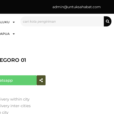
admin@untuksahabat.com
Search
ALUKU
PAPUA
EGORO 01
atsapp
ivery within city
very inter-cities
 city