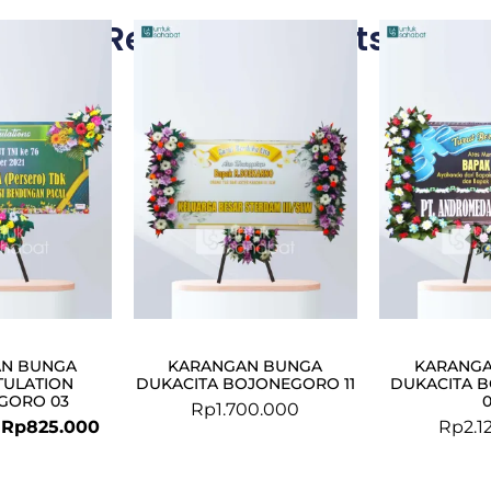
Related Products
Original
Current
price
price
was:
is:
Rp849.000.
Rp825.000.
N BUNGA
KARANGAN BUNGA
KARANG
ULATION
DUKACITA BOJONEGORO 11
DUKACITA 
GORO 03
Rp
1.700.000
Rp
825.000
Rp
2.1