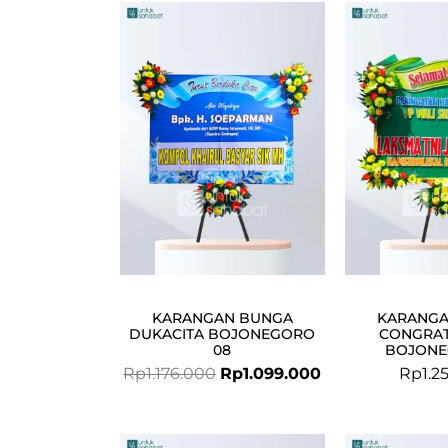
Original
Current
price
price
was:
is:
Rp1.176.000.
Rp1.099.000.
KARANGAN BUNGA
KARANGA
DUKACITA BOJONEGORO
CONGRAT
08
BOJONE
Rp
1.176.000
Rp
1.099.000
Rp
1.2