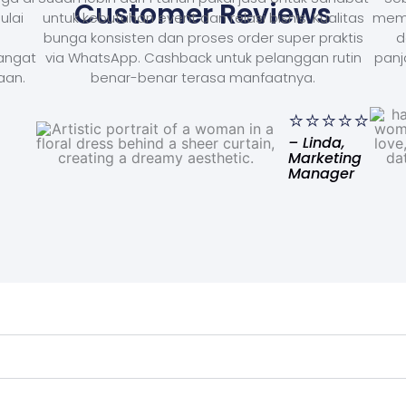
Customer Reviews
ulai
untuk kebutuhan event dan relasi bisnis. Kualitas
memb
bunga konsisten dan proses order super praktis
d
Sangat
via WhatsApp. Cashback untuk pelanggan rutin
panj
aan.
benar-benar terasa manfaatnya.
⭐⭐⭐⭐⭐
– Linda,
Marketing
Manager