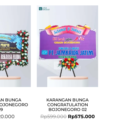
Original
Current
price
price
was:
is:
Rp599.000.
Rp575.000.
AN BUNGA
KARANGAN BUNGA
BOJONEGORO
CONGRATULATION
09
BOJONEGORO 02
20.000
Rp
599.000
Rp
575.000