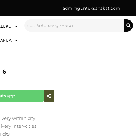
admin@untuksahabat.com
Search
ALUKU
PAPUA
 6
atsapp
ivery within city
very inter-cities
 city