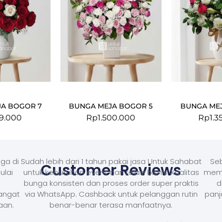
A BOGOR 7
BUNGA MEJA BOGOR 5
BUNGA ME
9.000
Rp
1.500.000
Rp
1.3
ga di
Sudah lebih dari 1 tahun pakai jasa Untuk Sahabat
Seb
Customer Reviews
ulai
untuk kebutuhan event dan relasi bisnis. Kualitas
memb
bunga konsisten dan proses order super praktis
d
Sangat
via WhatsApp. Cashback untuk pelanggan rutin
panj
aan.
benar-benar terasa manfaatnya.