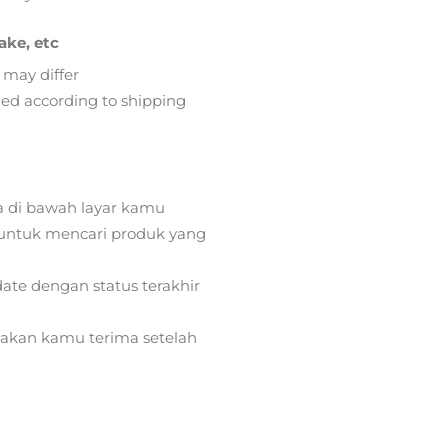
ake, etc
 may differ
lied according to shipping
a di bawah layar kamu
ntuk mencari produk yang
ate dengan status terakhir
) akan kamu terima setelah