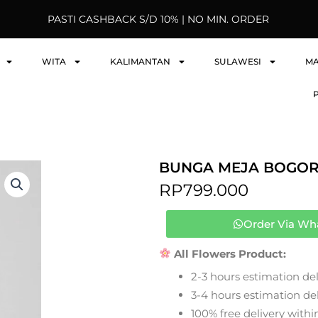
PASTI CASHBACK S/D 10% | NO MIN. ORDER
WITA
KALIMANTAN
SULAWESI
M
BUNGA MEJA BOGOR
RP
799.000
Order Via Wh
All Flowers Product:
2-3 hours estimation del
3-4 hours estimation deli
100% free delivery within