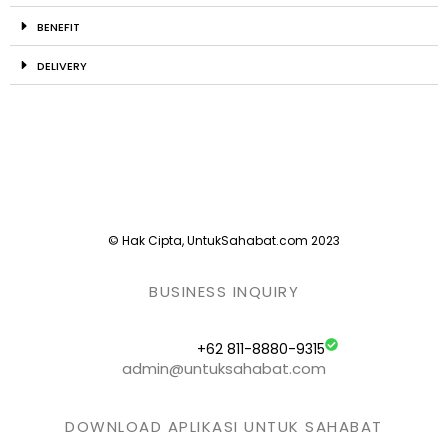
BENEFIT
DELIVERY
© Hak Cipta, UntukSahabat.com 2023
BUSINESS INQUIRY
+62 811-8880-9315
admin@untuksahabat.com
DOWNLOAD APLIKASI UNTUK SAHABAT