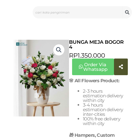
Skip
Search
to
content
BUNGA MEJA BOGOR
4
RP
1.350.000
Order Via
Whatsapp
🌸 All Flowers Product:
2-3 hours
estimation delivery
within city
3-4 hours
estimation delivery
inter-cities
100% free delivery
within city
🎁 Hampers, Custom