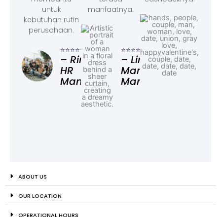
untuk
manfaatnya.
kebutuhan rutin
perusahaan.
⭐⭐⭐
– F
⭐⭐⭐⭐⭐
⭐⭐⭐⭐⭐
Ad
– Rina,
– Linda,
HR
Marketing
Manager
Manager
ABOUT US
OUR LOCATION
OPERATIONAL HOURS