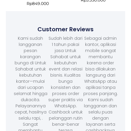
Rp
3.350.000
Rp
849.000
Customer Reviews
Kami sudah
Sudah lebih dari
Sebagai admin
langganan
1 tahun pakai
kantor, aplikasi
pesan
jasa Untuk
mobile sangat
karangan
Sahabat untuk
membantu
bunga di Untuk
kebutuhan
karena order
Sahabat untuk
event dan relasi
bisa dilakukan
kebutuhan
bisnis. Kualitas
langsung dari
kantor—mulai
bunga
WhatsApp atau
dari ucapan
konsisten dan
aplikasi tanpa
selamat hingga
proses order
proses panjang.
dukacita.
super praktis via
Kami sudah
Pelayanannya
WhatsApp.
langganan dan
cepat, hasilnya
Cashback untuk
selalu puas
selalu rapi, .
pelanggan rutin
dengan
Sangat
benar-benar
layanan serta
membantu
terasa
cashbacknya.