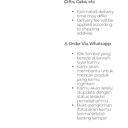
Gifts, Cake, etc
Estimated delivery
time may differ
Delivery fee will be
applied according
to shipping
address
⚠️ Order Via Whatsapp
Klik tombol yang
berada di bawah
layar kamu
Kami akan
membantu untuk
mencari produk
yang kamu
inginkan
Kamu akan selalu
diupdate dengan
status terakhir
pemesananmu
Bukti pengiriman
(foto) akan kamu
terima setelah
barang sampai