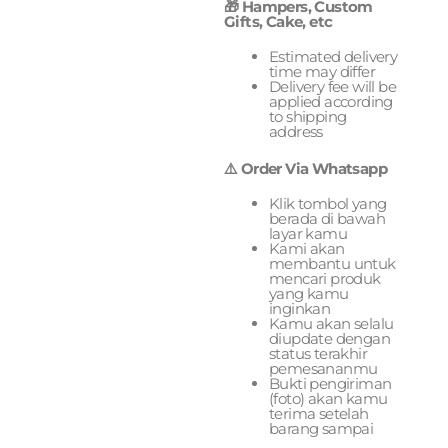
🎁 Hampers, Custom
Gifts, Cake, etc
Estimated delivery
time may differ
Delivery fee will be
applied according
to shipping
address
⚠️ Order Via Whatsapp
Klik tombol yang
berada di bawah
layar kamu
Kami akan
membantu untuk
mencari produk
yang kamu
inginkan
Kamu akan selalu
diupdate dengan
status terakhir
pemesananmu
Bukti pengiriman
(foto) akan kamu
terima setelah
barang sampai