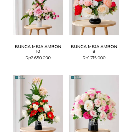
BUNGA MEJA AMBON
BUNGA MEJA AMBON
10
8
Rp
2.650.000
Rp
1.715.000
Current
Original
price
price
is:
was:
Rp1.275.000.
Rp1.399.000.