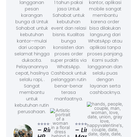
langganan
1 tahun pakai
kantor, aplikasi
pesan
jasa Untuk
mobile sangat
karangan
Sahabat untuk
membantu
bunga di Untuk
kebutuhan
karena order
Sahabat untuk
event dan relasi
bisa dilakukan
kebutuhan
bisnis. Kualitas
langsung dari
kantor—mulai
bunga
WhatsApp atau
dari ucapan
konsisten dan
aplikasi tanpa
selamat hingga
proses order
proses panjang.
dukacita.
super praktis via
Kami sudah
Pelayanannya
WhatsApp.
langganan dan
cepat, hasilnya
Cashback untuk
selalu puas
selalu rapi, .
pelanggan rutin
dengan
Sangat
benar-benar
layanan serta
membantu
terasa
cashbacknya.
untuk
manfaatnya.
kebutuhan rutin
perusahaan.
⭐⭐⭐
– F
⭐⭐⭐⭐⭐
⭐⭐⭐⭐⭐
Ad
– Rina,
– Linda,
HR
Marketing