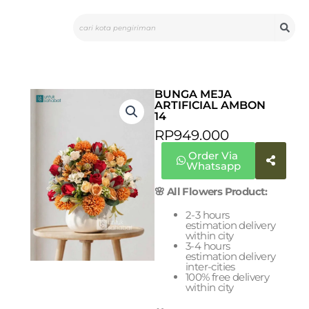
Skip
Search
to
content
BUNGA MEJA
ARTIFICIAL AMBON
14
RP
949.000
Order Via
Whatsapp
🌸 All Flowers Product:
2-3 hours
estimation delivery
within city
3-4 hours
estimation delivery
inter-cities
100% free delivery
within city