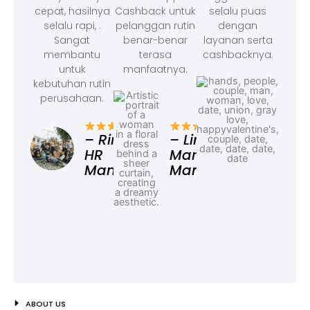
cepat, hasilnya
Cashback untuk
selalu puas
selalu rapi, .
pelanggan rutin
dengan
Sangat
benar-benar
layanan serta
membantu
terasa
cashbacknya.
untuk
manfaatnya.
kebutuhan rutin
perusahaan.
– F
Ad
– Rina,
– Linda,
HR
Marketing
Manager
Manager
ABOUT US