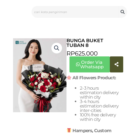
Skip
Search
to
content
BUNGA BUKET
TUBAN 8
RP
625.000
Order Via
Whatsapp
All Flowers Product:
2-3 hours
estimation delivery
within city
3-4 hours
estimation delivery
inter-cities
100% free delivery
within city
Hampers, Custom