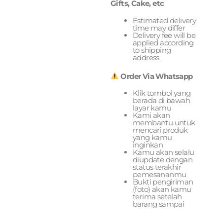
Gifts, Cake, etc
Estimated delivery
time may differ
Delivery fee will be
applied according
to shipping
address
Order Via Whatsapp
Klik tombol yang
berada di bawah
layar kamu
Kami akan
membantu untuk
mencari produk
yang kamu
inginkan
Kamu akan selalu
diupdate dengan
status terakhir
pemesananmu
Bukti pengiriman
(foto) akan kamu
terima setelah
barang sampai