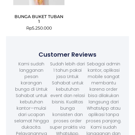
BUNGA BUKET TUBAN
1
Rp
5.250.000
Customer Reviews
Kami sudah
Sudah lebih dari
Sebagai admin
langganan
1 tahun pakai
kantor, aplikasi
pesan
jasa Untuk
mobile sangat
karangan
Sahabat untuk
membantu
bunga di Untuk
kebutuhan
karena order
Sahabat untuk
event dan relasi
bisa dilakukan
kebutuhan
bisnis. Kualitas
langsung dari
kantor—mulai
bunga
WhatsApp atau
dari ucapan
konsisten dan
aplikasi tanpa
selamat hingga
proses order
proses panjang.
dukacita.
super praktis via
Kami sudah
Pelayanannya
WhatsApp.
langganan dan