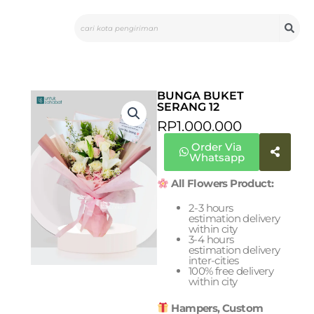
Skip
Search
to
content
BUNGA BUKET
SERANG 12
RP
1.000.000
Order Via
Whatsapp
All Flowers Product:
2-3 hours
estimation delivery
within city
3-4 hours
estimation delivery
inter-cities
100% free delivery
within city
Hampers, Custom