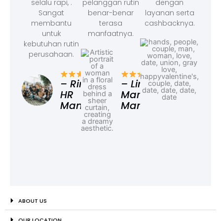
selalu rapi, .
pelanggan rutin
dengan
Sangat
benar-benar
layanan serta
membantu
terasa
cashbacknya.
untuk
manfaatnya.
kebutuhan rutin
perusahaan.
– F
Ad
– Rina,
– Linda,
HR
Marketing
Manager
Manager
ABOUT US
OUR LOCATION