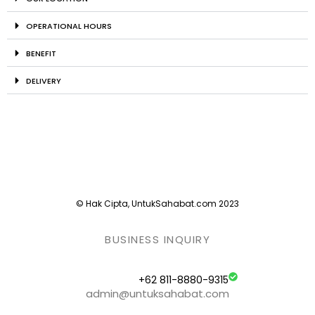
OPERATIONAL HOURS
BENEFIT
DELIVERY
© Hak Cipta, UntukSahabat.com 2023
BUSINESS INQUIRY
+62 811-8880-9315
admin@untuksahabat.com