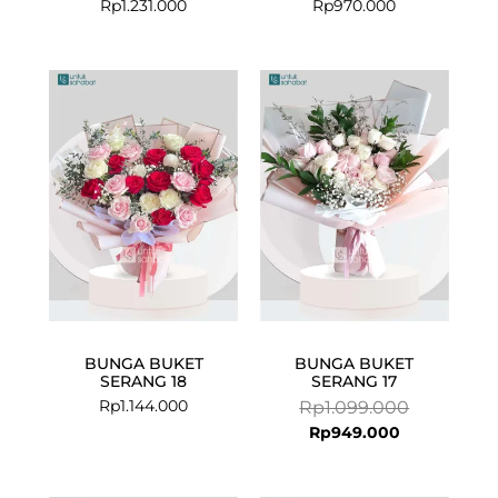
Rp
1.231.000
Rp
970.000
Current
Original
price
price
is:
was:
Rp949.000.
Rp1.099.000
BUNGA BUKET
BUNGA BUKET
SERANG 18
SERANG 17
Rp
1.144.000
Rp
1.099.000
Rp
949.000