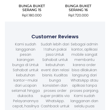
BUNGA BUKET
BUNGA BUKET
SERANG 15
SERANG 16
Rp
1.180.000
Rp
1.720.000
Customer Reviews
Kami sudah
Sudah lebih dari
Sebagai admin
langganan
1 tahun pakai
kantor, aplikasi
pesan
jasa Untuk
mobile sangat
karangan
Sahabat untuk
membantu
bunga di Untuk
kebutuhan
karena order
Sahabat untuk
event dan relasi
bisa dilakukan
kebutuhan
bisnis. Kualitas
langsung dari
kantor—mulai
bunga
WhatsApp atau
dari ucapan
konsisten dan
aplikasi tanpa
selamat hingga
proses order
proses panjang.
dukacita.
super praktis via
Kami sudah
Pelayanannya
WhatsApp.
langganan dan
cepat, hasilnya
Cashback untuk
selalu puas