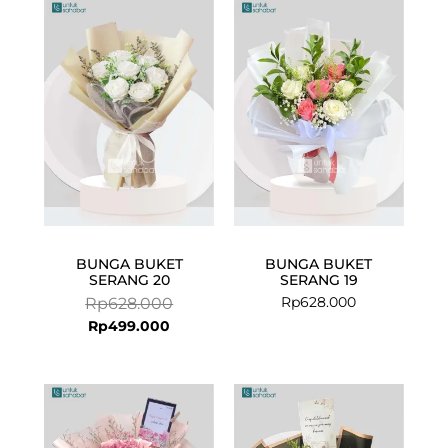
Current
Original
price
price
is:
was:
Rp499.000.
Rp628.000.
BUNGA BUKET
BUNGA BUKET
SERANG 20
SERANG 19
Rp
628.000
Rp
628.000
Rp
499.000