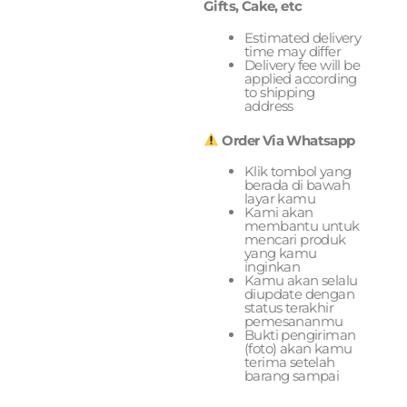
Gifts, Cake, etc
Estimated delivery
time may differ
Delivery fee will be
applied according
to shipping
address
Order Via Whatsapp
Klik tombol yang
berada di bawah
layar kamu
Kami akan
membantu untuk
mencari produk
yang kamu
inginkan
Kamu akan selalu
diupdate dengan
status terakhir
pemesananmu
Bukti pengiriman
(foto) akan kamu
terima setelah
barang sampai