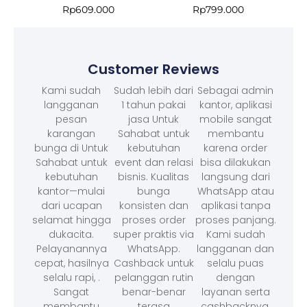
Rp
609.000
Rp
799.000
Customer Reviews
Kami sudah
Sudah lebih dari
Sebagai admin
langganan
1 tahun pakai
kantor, aplikasi
pesan
jasa Untuk
mobile sangat
karangan
Sahabat untuk
membantu
bunga di Untuk
kebutuhan
karena order
Sahabat untuk
event dan relasi
bisa dilakukan
kebutuhan
bisnis. Kualitas
langsung dari
kantor—mulai
bunga
WhatsApp atau
dari ucapan
konsisten dan
aplikasi tanpa
selamat hingga
proses order
proses panjang.
dukacita.
super praktis via
Kami sudah
Pelayanannya
WhatsApp.
langganan dan
cepat, hasilnya
Cashback untuk
selalu puas
selalu rapi, .
pelanggan rutin
dengan
Sangat
benar-benar
layanan serta
membantu
terasa
cashbacknya.