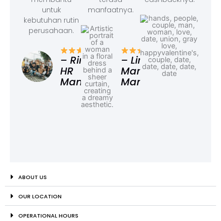
untuk
manfaatnya.
kebutuhan rutin
perusahaan.
– F
Ad
– Rina,
– Linda,
HR
Marketing
Manager
Manager
ABOUT US
OUR LOCATION
OPERATIONAL HOURS