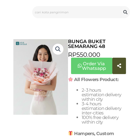
Skip
Search
to
content
BUNGA BUKET
SEMARANG 48
RP
550.000
Order Via
Whatsapp
All Flowers Product:
2-3 hours
estimation delivery
within city
3-4 hours
estimation delivery
inter-cities
100% free delivery
within city
Hampers, Custom