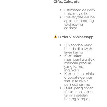
Gifts, Cake, etc
Estimated delivery
time may differ
Delivery fee will be
applied according
to shipping
address
Order Via Whatsapp
Klik tombol yang
berada di bawah
layar kamu
Kami akan
membantu untuk
mencari produk
yang kamu
inginkan
Kamu akan selalu
diupdate dengan
status terakhir
pemesananmu
Bukti pengiriman
(foto) akan kamu
terima setelah
barang sampai