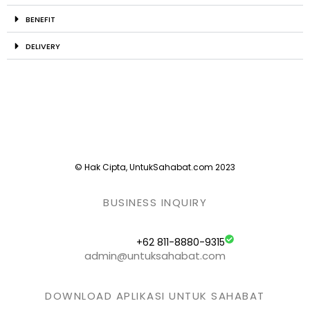
BENEFIT
DELIVERY
© Hak Cipta, UntukSahabat.com 2023
BUSINESS INQUIRY
+62 811-8880-9315
admin@untuksahabat.com
DOWNLOAD APLIKASI UNTUK SAHABAT