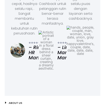
cepat, hasilnya
Cashback untuk
selalu puas
selalu rapi, .
pelanggan rutin
dengan
Sangat
benar-benar
layanan serta
membantu
terasa
cashbacknya.
untuk
manfaatnya.
kebutuhan rutin
perusahaan.
⭐⭐⭐
– F
⭐⭐⭐⭐⭐
⭐⭐⭐⭐⭐
Ad
– Rina,
– Linda,
HR
Marketing
Manager
Manager
ABOUT US