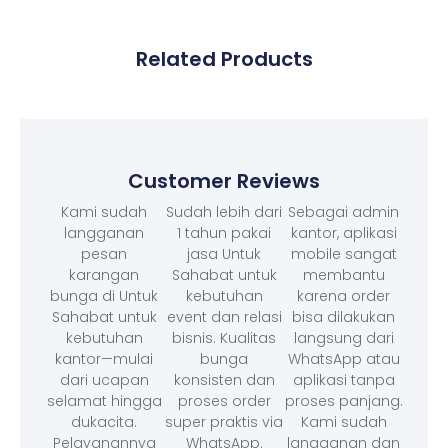
Related Products
Customer Reviews
Kami sudah
Sudah lebih dari
Sebagai admin
langganan
1 tahun pakai
kantor, aplikasi
pesan
jasa Untuk
mobile sangat
karangan
Sahabat untuk
membantu
bunga di Untuk
kebutuhan
karena order
Sahabat untuk
event dan relasi
bisa dilakukan
kebutuhan
bisnis. Kualitas
langsung dari
kantor—mulai
bunga
WhatsApp atau
dari ucapan
konsisten dan
aplikasi tanpa
selamat hingga
proses order
proses panjang.
dukacita.
super praktis via
Kami sudah
Pelayanannya
WhatsApp.
langganan dan