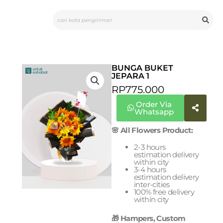
Skip
Search
to
content
BUNGA BUKET
JEPARA 1
RP
775.000
Order Via
Whatsapp
🌸 All Flowers Product:
2-3 hours
estimation delivery
within city
3-4 hours
estimation delivery
inter-cities
100% free delivery
within city
🎁 Hampers, Custom