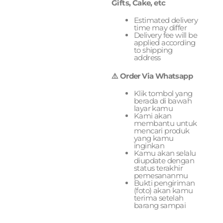
Gifts, Cake, etc
Estimated delivery
time may differ
Delivery fee will be
applied according
to shipping
address
⚠️ Order Via Whatsapp
Klik tombol yang
berada di bawah
layar kamu
Kami akan
membantu untuk
mencari produk
yang kamu
inginkan
Kamu akan selalu
diupdate dengan
status terakhir
pemesananmu
Bukti pengiriman
(foto) akan kamu
terima setelah
barang sampai