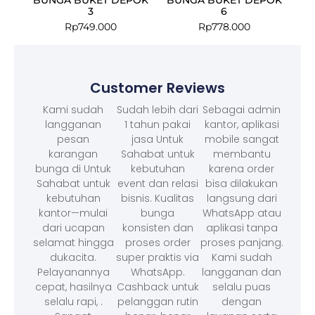
3
6
Rp
749.000
Rp
778.000
Customer Reviews
Kami sudah
Sudah lebih dari
Sebagai admin
langganan
1 tahun pakai
kantor, aplikasi
pesan
jasa Untuk
mobile sangat
karangan
Sahabat untuk
membantu
bunga di Untuk
kebutuhan
karena order
Sahabat untuk
event dan relasi
bisa dilakukan
kebutuhan
bisnis. Kualitas
langsung dari
kantor—mulai
bunga
WhatsApp atau
dari ucapan
konsisten dan
aplikasi tanpa
selamat hingga
proses order
proses panjang.
dukacita.
super praktis via
Kami sudah
Pelayanannya
WhatsApp.
langganan dan
cepat, hasilnya
Cashback untuk
selalu puas
selalu rapi, .
pelanggan rutin
dengan