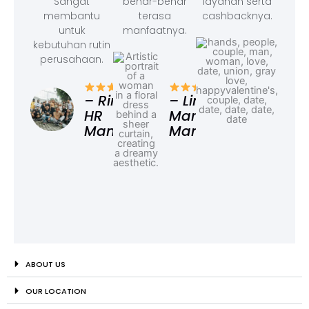
Sangat
benar-benar
layanan serta
membantu
terasa
cashbacknya.
untuk
manfaatnya.
kebutuhan rutin
perusahaan.
– F
Ad
– Rina,
– Linda,
HR
Marketing
Manager
Manager
ABOUT US
OUR LOCATION