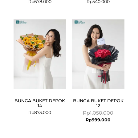
Rp
678.000
Rp
540.000
Current
Original
price
price
is:
was:
Rp999.000.
Rp1.050.000
BUNGA BUKET DEPOK
BUNGA BUKET DEPOK
14
12
Rp
873.000
Rp
1.050.000
Rp
999.000