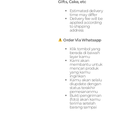
Gifts, Cake, etc
Estimated delivery
time may differ
Delivery fee will be
applied according
to shipping
address
Order Via Whatsapp
Klik tombol yang
berada di bawah
layar kamu
Kami akan
membantu untuk
mencari produk
yang kamu
inginkan
Kamu akan selalu
diupdate dengan
status terakhir
pemesananmu
Bukti pengiriman
(foto) akan kamu
terima setelah
barang sampai