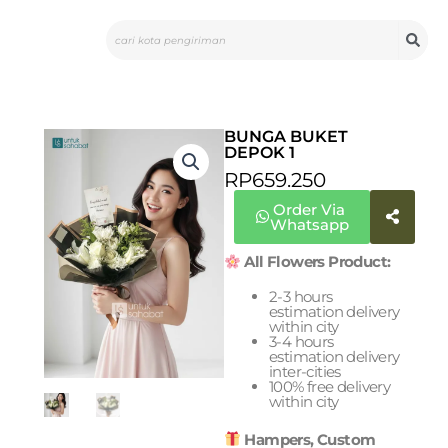
Skip
Search
to
content
BUNGA BUKET
DEPOK 1
RP
659.250
Order Via
Whatsapp
All Flowers Product:
2-3 hours
estimation delivery
within city
3-4 hours
estimation delivery
inter-cities
100% free delivery
within city
Hampers, Custom