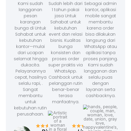
Kami sudah
Sudah lebih dari
Sebagai admin
langganan
1 tahun pakai
kantor, aplikasi
pesan
jasa Untuk
mobile sangat
karangan
Sahabat untuk
membantu
bunga di Untuk
kebutuhan
karena order
Sahabat untuk
event dan relasi
bisa dilakukan
kebutuhan
bisnis. Kualitas
langsung dari
kantor—mulai
bunga
WhatsApp atau
dari ucapan
konsisten dan
aplikasi tanpa
selamat hingga
proses order
proses panjang.
dukacita.
super praktis via
Kami sudah
Pelayanannya
WhatsApp.
langganan dan
cepat, hasilnya
Cashback untuk
selalu puas
selalu rapi, .
pelanggan rutin
dengan
Sangat
benar-benar
layanan serta
membantu
terasa
cashbacknya.
untuk
manfaatnya.
kebutuhan rutin
perusahaan.
– F
Ad