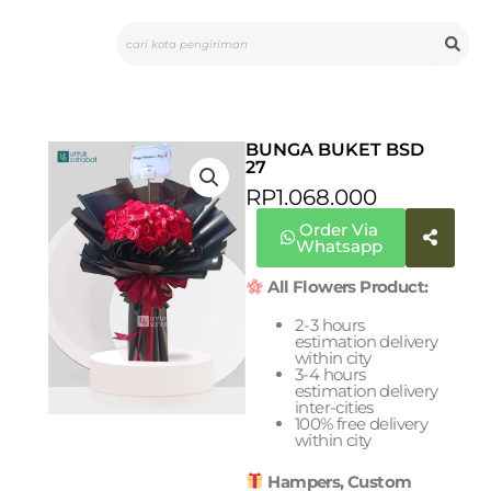
Skip
Search
to
content
BUNGA BUKET BSD
27
RP
1.068.000
Order Via
Whatsapp
All Flowers Product:
2-3 hours
estimation delivery
within city
3-4 hours
estimation delivery
inter-cities
100% free delivery
within city
Hampers, Custom