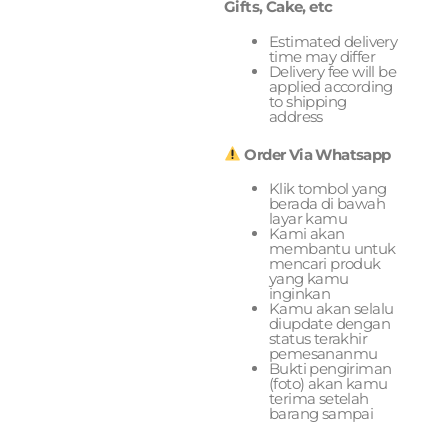
Gifts, Cake, etc
Estimated delivery
time may differ
Delivery fee will be
applied according
to shipping
address
Order Via Whatsapp
Klik tombol yang
berada di bawah
layar kamu
Kami akan
membantu untuk
mencari produk
yang kamu
inginkan
Kamu akan selalu
diupdate dengan
status terakhir
pemesananmu
Bukti pengiriman
(foto) akan kamu
terima setelah
barang sampai