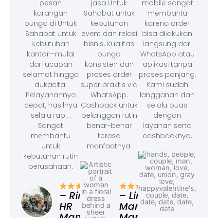
pesan
jasa Untuk
mobile sangat
karangan
Sahabat untuk
membantu
bunga di Untuk
kebutuhan
karena order
Sahabat untuk
event dan relasi
bisa dilakukan
kebutuhan
bisnis. Kualitas
langsung dari
kantor—mulai
bunga
WhatsApp atau
dari ucapan
konsisten dan
aplikasi tanpa
selamat hingga
proses order
proses panjang.
dukacita.
super praktis via
Kami sudah
Pelayanannya
WhatsApp.
langganan dan
cepat, hasilnya
Cashback untuk
selalu puas
selalu rapi, .
pelanggan rutin
dengan
Sangat
benar-benar
layanan serta
membantu
terasa
cashbacknya.
untuk
manfaatnya.
kebutuhan rutin
perusahaan.
– F
Ad
– Rina,
– Linda,
HR
Marketing
Manager
Manager