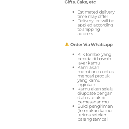
Gifts, Cake, etc
Estimated delivery
time may differ
Delivery fee will be
applied according
to shipping
address
Order Via Whatsapp
Klik tombol yang
berada di bawah
layar kamu
Kami akan
membantu untuk
mencari produk
yang kamu
inginkan
Kamu akan selalu
diupdate dengan
status terakhir
pemesananmu
Bukti pengiriman
(foto) akan kamu
terima setelah
barang sampai