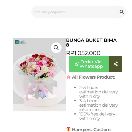
Skip
Search
to
content
BUNGA BUKET BIMA
8
RP
1.052.000
Order Via
Whatsapp
All Flowers Product:
2-3 hours
estimation delivery
within city
3-4 hours
estimation delivery
inter-cities
100% free delivery
within city
Hampers, Custom