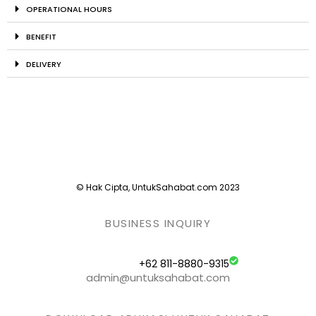
OPERATIONAL HOURS
BENEFIT
DELIVERY
© Hak Cipta, UntukSahabat.com 2023
BUSINESS INQUIRY
+62 811-8880-9315
admin@untuksahabat.com