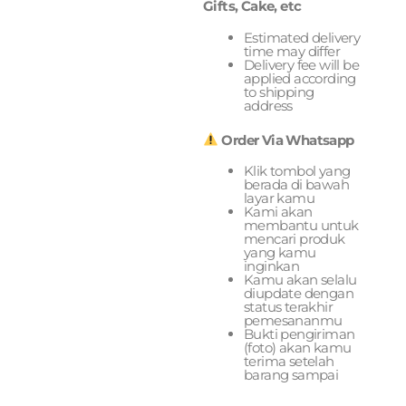
Gifts, Cake, etc
Estimated delivery
time may differ
Delivery fee will be
applied according
to shipping
address
Order Via Whatsapp
Klik tombol yang
berada di bawah
layar kamu
Kami akan
membantu untuk
mencari produk
yang kamu
inginkan
Kamu akan selalu
diupdate dengan
status terakhir
pemesananmu
Bukti pengiriman
(foto) akan kamu
terima setelah
barang sampai