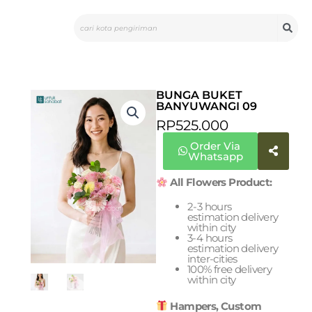
Skip
Search
to
content
BUNGA BUKET
BANYUWANGI 09
RP
525.000
Order Via
Whatsapp
All Flowers Product:
2-3 hours
estimation delivery
within city
3-4 hours
estimation delivery
inter-cities
100% free delivery
within city
Hampers, Custom