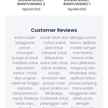
BANYUWANGI 2
BANYUWANGI 1
Rp
549.000
Rp
499.000
Customer Reviews
Kami sudah
Sudah lebih dari
Sebagai admin
langganan
1 tahun pakai
kantor, aplikasi
pesan
jasa Untuk
mobile sangat
karangan
Sahabat untuk
membantu
bunga di Untuk
kebutuhan
karena order
Sahabat untuk
event dan relasi
bisa dilakukan
kebutuhan
bisnis. Kualitas
langsung dari
kantor—mulai
bunga
WhatsApp atau
dari ucapan
konsisten dan
aplikasi tanpa
selamat hingga
proses order
proses panjang.
dukacita.
super praktis via
Kami sudah
Pelayanannya
WhatsApp.
langganan dan
cepat, hasilnya
Cashback untuk
selalu puas
selalu rapi, .
pelanggan rutin
dengan