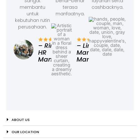
Sangat
benar-benar
layanan serta
membantu
terasa
cashbacknya.
untuk
manfaatnya.
kebutuhan rutin
perusahaan.
– F
Ad
– Rina,
– Linda,
HR
Marketing
Manager
Manager
ABOUT US
OUR LOCATION