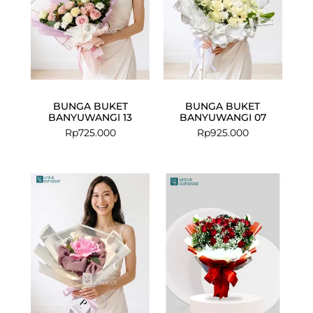
BUNGA BUKET
BUNGA BUKET
BANYUWANGI 13
BANYUWANGI 07
Rp
725.000
Rp
925.000
Current
Original
price
price
is:
was:
Rp875.000.
Rp999.000.