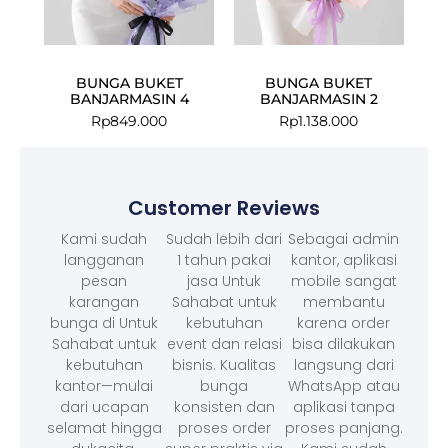
BUNGA BUKET
BUNGA BUKET
BANJARMASIN 4
BANJARMASIN 2
Rp
849.000
Rp
1.138.000
Customer Reviews
Kami sudah
Sudah lebih dari
Sebagai admin
langganan
1 tahun pakai
kantor, aplikasi
pesan
jasa Untuk
mobile sangat
karangan
Sahabat untuk
membantu
bunga di Untuk
kebutuhan
karena order
Sahabat untuk
event dan relasi
bisa dilakukan
kebutuhan
bisnis. Kualitas
langsung dari
kantor—mulai
bunga
WhatsApp atau
dari ucapan
konsisten dan
aplikasi tanpa
selamat hingga
proses order
proses panjang.