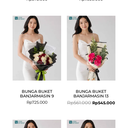
Original
Curre
price
price
was:
is:
Rp561.000.
Rp545.
BUNGA BUKET
BUNGA BUKET
BANJARMASIN 9
BANJARMASIN 13
Rp
725.000
Rp
561.000
Rp
545.000
Current
Original