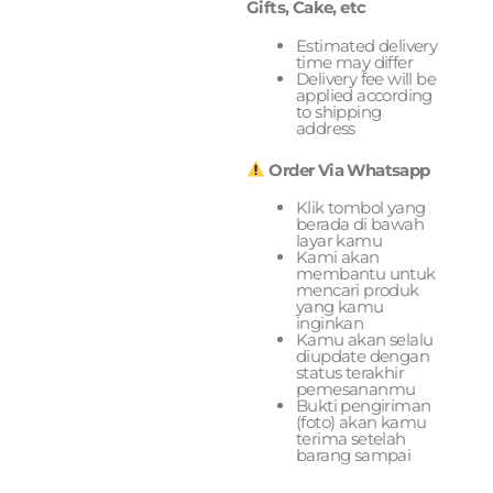
Gifts, Cake, etc
Estimated delivery
time may differ
Delivery fee will be
applied according
to shipping
address
Order Via Whatsapp
Klik tombol yang
berada di bawah
layar kamu
Kami akan
membantu untuk
mencari produk
yang kamu
inginkan
Kamu akan selalu
diupdate dengan
status terakhir
pemesananmu
Bukti pengiriman
(foto) akan kamu
terima setelah
barang sampai