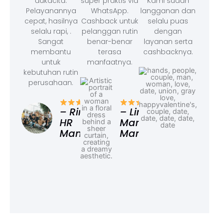
dukacita.
super praktis via
Kami sudah
Pelayanannya
WhatsApp.
langganan dan
cepat, hasilnya
Cashback untuk
selalu puas
selalu rapi, .
pelanggan rutin
dengan
Sangat
benar-benar
layanan serta
membantu
terasa
cashbacknya.
untuk
manfaatnya.
kebutuhan rutin
perusahaan.
– F
Ad
– Rina,
– Linda,
HR
Marketing
Manager
Manager