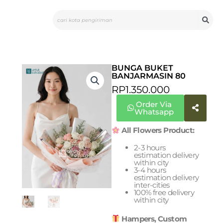
Skip
Search
to
content
BUNGA BUKET
BANJARMASIN 80
RP
1.350.000
Order Via
Whatsapp
All Flowers Product:
2-3 hours
estimation delivery
within city
3-4 hours
estimation delivery
inter-cities
100% free delivery
within city
Hampers, Custom