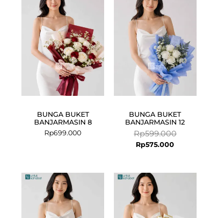
price
price
is:
was:
Rp575.000.
Rp599.000.
BUNGA BUKET
BUNGA BUKET
BANJARMASIN 8
BANJARMASIN 12
Rp
699.000
Rp
599.000
Rp
575.000