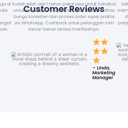
ga di
Sudah lebih dari 1 tahun pakai jasa Untuk Sahabat
Seb
Customer Reviews
ulai
untuk kebutuhan event dan relasi bisnis. Kualitas
memb
bunga konsisten dan proses order super praktis
d
Sangat
via WhatsApp. Cashback untuk pelanggan rutin
panj
aan.
benar-benar terasa manfaatnya.
– Linda,
Marketing
Manager