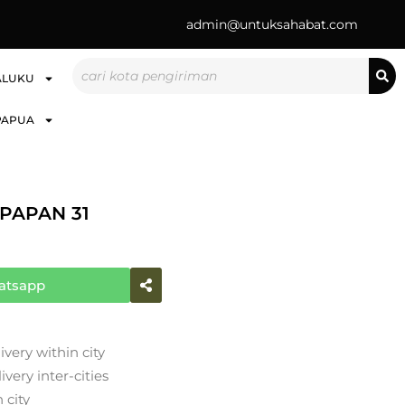
admin@untuksahabat.com
Search
ALUKU
PAPUA
PAPAN 31
atsapp
ivery within city
very inter-cities
 city