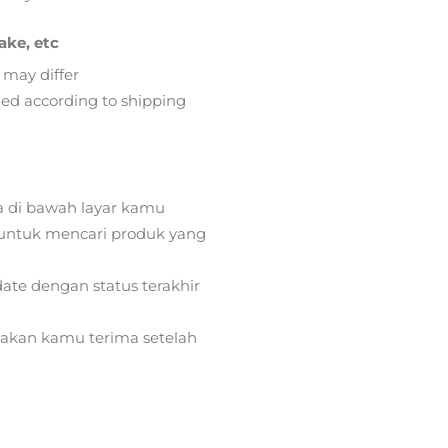
ake, etc
 may differ
lied according to shipping
a di bawah layar kamu
ntuk mencari produk yang
ate dengan status terakhir
) akan kamu terima setelah