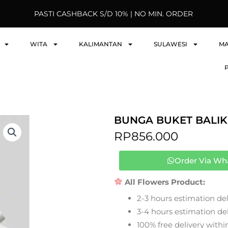
PASTI CASHBACK S/D 10% | NO MIN. ORDER
WITA
KALIMANTAN
SULAWESI
M
BUNGA BUKET BALIK
RP
856.000
Order Via Wh
All Flowers Product:
2-3 hours estimation del
3-4 hours estimation deli
100% free delivery within