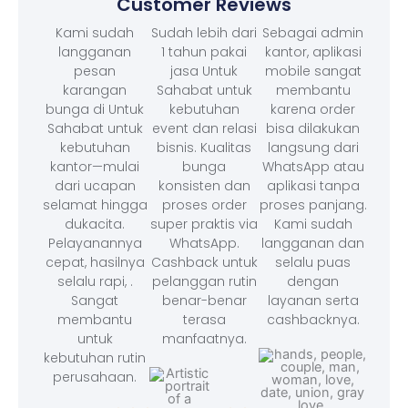
Customer Reviews
Kami sudah
Sudah lebih dari
Sebagai admin
langganan
1 tahun pakai
kantor, aplikasi
pesan
jasa Untuk
mobile sangat
karangan
Sahabat untuk
membantu
bunga di Untuk
kebutuhan
karena order
Sahabat untuk
event dan relasi
bisa dilakukan
kebutuhan
bisnis. Kualitas
langsung dari
kantor—mulai
bunga
WhatsApp atau
dari ucapan
konsisten dan
aplikasi tanpa
selamat hingga
proses order
proses panjang.
dukacita.
super praktis via
Kami sudah
Pelayanannya
WhatsApp.
langganan dan
cepat, hasilnya
Cashback untuk
selalu puas
selalu rapi, .
pelanggan rutin
dengan
Sangat
benar-benar
layanan serta
membantu
terasa
cashbacknya.
untuk
manfaatnya.
kebutuhan rutin
perusahaan.
– F