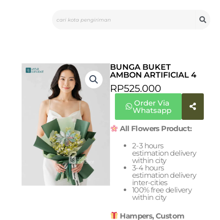
Skip
Search
to
content
BUNGA BUKET
AMBON ARTIFICIAL 4
RP
525.000
Order Via
Whatsapp
All Flowers Product:
2-3 hours
estimation delivery
within city
3-4 hours
estimation delivery
inter-cities
100% free delivery
within city
Hampers, Custom