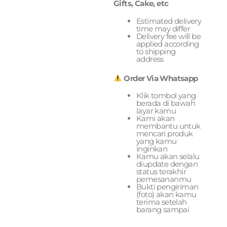
Gifts, Cake, etc
Estimated delivery
time may differ
Delivery fee will be
applied according
to shipping
address
Order Via Whatsapp
Klik tombol yang
berada di bawah
layar kamu
Kami akan
membantu untuk
mencari produk
yang kamu
inginkan
Kamu akan selalu
diupdate dengan
status terakhir
pemesananmu
Bukti pengiriman
(foto) akan kamu
terima setelah
barang sampai