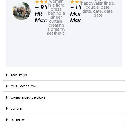
Ad
– Rina,
– Linda,
HR
Marketing
Manager
Manager
ABOUT US
OUR LOCATION
OPERATIONAL HOURS
BENEFIT
DELIVERY