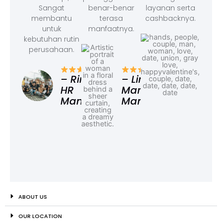
Sangat
benar-benar
layanan serta
membantu
terasa
cashbacknya.
untuk
manfaatnya.
kebutuhan rutin
perusahaan.
– F
Ad
– Rina,
– Linda,
HR
Marketing
Manager
Manager
ABOUT US
OUR LOCATION