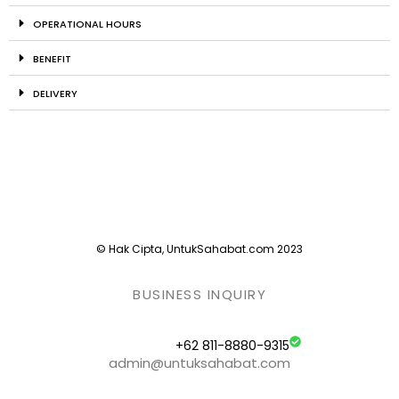
OPERATIONAL HOURS
BENEFIT
DELIVERY
© Hak Cipta, UntukSahabat.com 2023
BUSINESS INQUIRY
+62 811-8880-9315
admin@untuksahabat.com