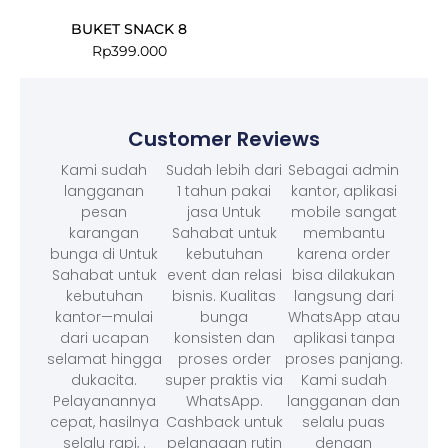
BUKET SNACK 8
Rp
399.000
Customer Reviews
Kami sudah
Sudah lebih dari
Sebagai admin
langganan
1 tahun pakai
kantor, aplikasi
pesan
jasa Untuk
mobile sangat
karangan
Sahabat untuk
membantu
bunga di Untuk
kebutuhan
karena order
Sahabat untuk
event dan relasi
bisa dilakukan
kebutuhan
bisnis. Kualitas
langsung dari
kantor—mulai
bunga
WhatsApp atau
dari ucapan
konsisten dan
aplikasi tanpa
selamat hingga
proses order
proses panjang.
dukacita.
super praktis via
Kami sudah
Pelayanannya
WhatsApp.
langganan dan
cepat, hasilnya
Cashback untuk
selalu puas
selalu rapi, .
pelanggan rutin
dengan