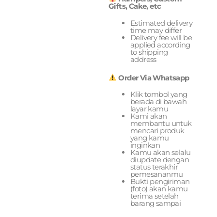
Gifts, Cake, etc
Estimated delivery
time may differ
Delivery fee will be
applied according
to shipping
address
Order Via Whatsapp
Klik tombol yang
berada di bawah
layar kamu
Kami akan
membantu untuk
mencari produk
yang kamu
inginkan
Kamu akan selalu
diupdate dengan
status terakhir
pemesananmu
Bukti pengiriman
(foto) akan kamu
terima setelah
barang sampai